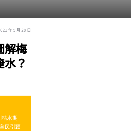
2021 年 5 月 28 日
圖解梅
淹水？
到枯水期
全民引頸