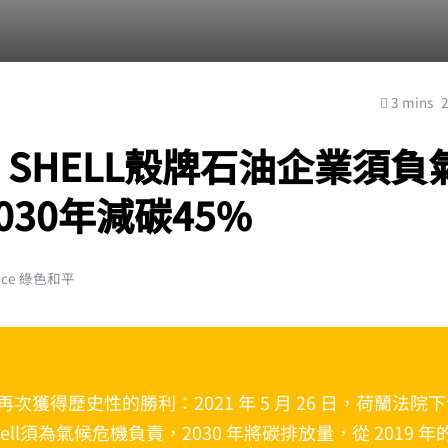
3 mins
SHELL殼牌石油企業須負
030年減碳45%
ace 綠色和平
次獲得歷史性的勝利：2021 年 5 月 26 日，荷蘭法院
ell須為氣候危機負責，2030 年將碳排放量，從 2019 