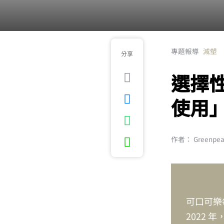
專題報導
減塑
分享
選擇
使用
作者： Greenpe
可口可樂
2022 