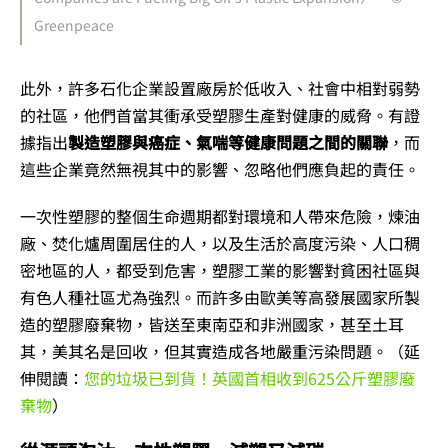
Greenpeace
此外，許多石化企業設置廠房於低收入、社會中相對弱勢
的社區，他們首當其衝承受塑膠生產對健康的威脅。有證
據指出
製造塑膠與癌症、氣喘等健康問題之間的關聯
，而
這些企業竟然無視其中的影響、忽略他們應負起的責任。
一次性塑膠的整個生命週期都對環境和人帶來危險，煉油
廠、焚化爐周圍居住的人，以及生活於高度污染、人口稠
密地區的人，都受到危害，塑膠工業的影響對貧困社區與
有色人種社區尤為強烈。而許多由歐美等高發展國家所製
造的塑膠廢棄物，皆送至東南亞和非洲國家，甚至土耳
其，美其名是回收，但其實造成各地嚴重污染問題。（延
伸閱讀：
您的垃圾已到貨！英國首相收到625公斤塑膠廢
棄物
）