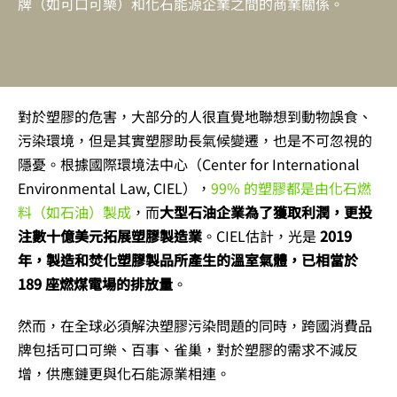
牌（如可口可樂）和化石能源企業之間的商業關係。
對於塑膠的危害，大部分的人很直覺地聯想到動物誤食、
污染環境，但是其實塑膠助長氣候變遷，也是不可忽視的
隱憂。根據國際環境法中心（Center for International
Environmental Law, CIEL），
99% 的塑膠都是由化石燃
料（如石油）製成
，而
大型石油企業為了獲取利潤，更投
注數十億美元拓展塑膠製造業
。CIEL估計，光是
2019
年，製造和焚化塑膠製品所產生的溫室氣體，已相當於
189 座燃煤電場的排放量
。
然而，在全球必須解決塑膠污染問題的同時，跨國消費品
牌包括可口可樂、百事、雀巢，對於塑膠的需求不減反
增，供應鏈更與化石能源業相連。