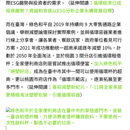
際ESG趨勢與投資者的需求。（延伸閱讀：
循環經濟已成
投資趨勢？資誠和安侯以ESG分析企業永續發展目標
）
而在臺灣，綠色和平自 2019 年持續向 9 大零售通路企業
倡議、舉辦減塑論壇探討實際案例，並與循環容器業者進
行線上分享會，讓各業者、餐飲店家、政府單位看見可行
方案。2021 年成功推動統一超商承諾逐年減塑 10%，計
劃於 2050 年全面淘汰，並於桃園 3 間分店引進循環租借
杯；全家便利商店則是嘗試推出循環便當、
加入綠色和平
「絕塑好店」
成為在臺中市其中一間可以使用循環杯的超
商，更以桃園市府店作為「循環示範店」，逐漸拓展至更
多門市。（延伸閱讀：
喜迎減塑新紀元，7-11與全家承諾
更積極淘汰塑膠包裝，引進循環容器
）