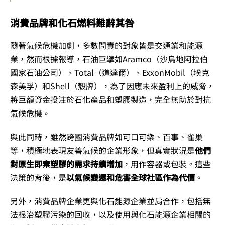
消費品牌和化石燃料難辭其咎
隨著氣候危機加劇，多數問責的對象皆是交通業和能源
業，然而根據報導，石油巨擘如Aramco（沙烏地阿拉伯
國家石油公司）、Total（道達爾）、ExxonMobil（埃克
森美孚）和Shell（殼牌），為了因應未來盈利上的威脅，
將巨額資金投注於石化產品和塑膠製造，完全無助於對抗
氣候危機。
與此同時，雖然跨國消費品牌如可口可樂、百事、雀巢
等，積極地表現友善氣候的企業形象，但真實狀況是
他們
對原生即棄塑膠的需求持續增加
，用作容器或包裝。這些
決策的背後，是
以氣候變遷和危害全球社區作為代價
。
另外，消費品牌企業更與化石能源企業並肩合作，包括無
法根治塑膠污染的回收，以及使用與化石能源企業相關的