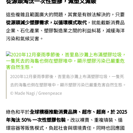
從源頭淘汰一次性塑膠，減塑又減碳
這些複雜且範圍廣大的問題，其實是有辦法解決的，只要
從源頭減少塑膠需求，以循環模式取代
，就能截斷消費品
企業、石化產業、塑膠製造業之間的利益糾葛，減緩海洋
污染和氣候災害。
2020年12月豪雨季節後，峇里島沙灘上布滿塑膠垃圾，一隻死
去的海龜也倒在塑膠堆中，顯示塑膠污染已嚴重危害自然生態。
© Made Nagi / Greenpeace
綠色和平於
全球積極推動消費品牌、超市、超商，於 2025
年淘汰 50% 一次性塑膠包裝
，改以裸賣、重複填裝、循
環容器等販售模式，負起社會與環境責任，同時也回應國