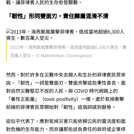
戰，讓菲律賓人民的生存愈發艱難。
「
韌性
」形同雙面刃，責任歸屬混淆不清
2013年，海燕颱風襲擊菲律賓，造成當地超過6,300人喪生，數
百萬人受災。 © Matimtiman / Greenpeace
然而，對於許多在災難中失去親人和生計的菲律賓民眾來
說，
「
韌性
」
一詞是雙面刃，雙面夾擊這些秉性善良、面
對自然災難堅忍不拔的人民。與 COVID 時代網路上的
「毒性正能量」（toxic positivity）
一樣，處於氣候衝擊
前線的菲律賓民眾開始對
「
韌性
」
這個詞感到厭倦。
這
似乎代表了，應對氣候災害只能依賴公民的靈活度和面
對危機的生存能力，而非讓那些該負責任的政府或企業停