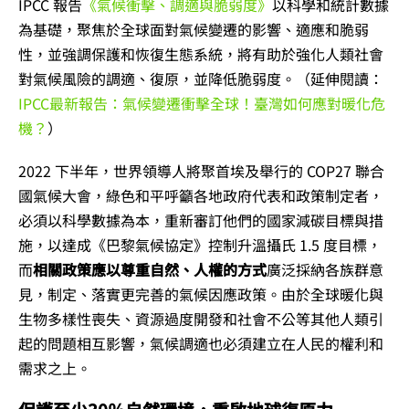
IPCC 報告
《氣候衝擊、調適與脆弱度》
以科學和統計數據
為基礎，聚焦於全球面對氣候變遷的影響、適應和脆弱
性，並強調保護和恢復生態系統，將有助於強化人類社會
對氣候風險的調適、復原，並降低脆弱度。（延伸閱讀：
IPCC最新報告：氣候變遷衝擊全球！臺灣如何應對暖化危
機？
）
2022 下半年，世界領導人將聚首埃及舉行的 COP27 聯合
國氣候大會，綠色和平呼籲各地政府代表和政策制定者，
必須以科學數據為本，重新審訂他們的國家減碳目標與措
施，以達成《巴黎氣候協定》控制升溫攝氏 1.5 度目標，
而
相關政策應以尊重自然、人權的方式
廣泛採納各族群意
見，制定、落實更完善的氣候因應政策。由於全球暖化與
生物多樣性喪失、資源過度開發和社會不公等其他人類引
起的問題相互影響，氣候調適也必須建立在人民的權利和
需求之上。