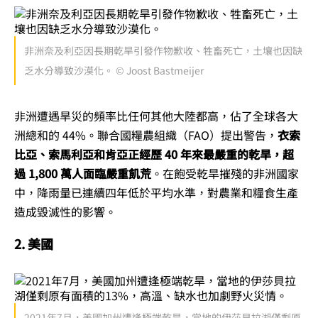
非洲奈及利亞因長期乾旱引發作物歉收、牲畜死亡，土壤也因缺
乏水分導致沙漠化。 © Joost Bastmeijer
非洲遭遇旱災的頻率比任何其他大陸都高，
佔了全球各大
洲總和的 44%。
聯合國糧農組織（FAO）提出
警告，
衣索
比亞、索馬利亞和肯亞正經歷 40 年來最嚴重的乾旱，超
過 1,800 萬人面臨嚴重飢荒
。在飽受乾旱摧殘的非洲國家
中，降雨量已連續四年低於平均水準，對農業和糧食生產
造成毀滅性的影響。
2. 美國
2021年7月，美國加州遭逢極端乾旱，當地的伊莎貝拉湖僅剩原