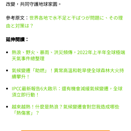
改變，共同守護地球家園。
參考原文：
世界各地で水不足と干ばつが問題に、その理
由と対策は？
延伸閱讀：
熱浪、野火、暴雨、洪災頻傳，2022年上半年全球極端
天氣事件總整理
氣候變遷「助燃」！異常高溫和乾旱使全球森林大火持
續攀升！
IPCC最新報告6大啟示：還有機會減緩氣候變遷，全球
須立即行動！
越來越熱！什麼是熱浪？氣候變遷會對您我造成哪些
「熱傷害」？