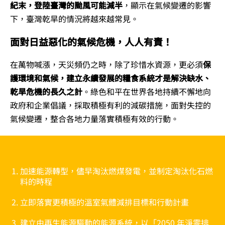
紀末，登陸臺灣的颱風可能減半
，顯示在氣候變遷的影響
下，臺灣乾旱的情況將越來越常見。
面對日益惡化的氣候危機，人人有責！
在萬物喊漲，天災頻仍之時，除了珍惜水資源，更必須
保
護環境和氣候，建立永續發展的糧食系統才是解決缺水、
乾旱危機的長久之計
。綠色和平在世界各地持續不懈地向
政府和企業倡議，採取積極有利的減碳措施，面對失控的
氣候變遷，整合各地力量落實積極有效的行動。
加速能源轉型，儘早淘汰燃煤發電，並制定淘汰化石燃
料的時程
立即落實更積極的溫室氣體減排目標和行動計畫
建立由再生能源驅動的能源系統，以「2050 年淨零排