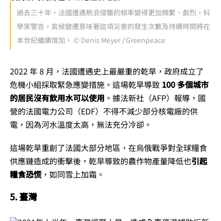
過去三十年，法國遭遇熱浪侵襲的頻率變得更加頻繁、劇烈。科
學家警告，氣候變遷意味著這項災害的發生次數及持續時間將在
本世紀繼續增加。 © Denis Meyer / Greenpeace
2022 年 8 月，法國遭遇史上最嚴重的乾旱，政府成立了
危機小組採取緊急應變措施。這場乾旱導致
100 多個城市
的居民沒有飲用水可以使用
。據法新社（AFP）報導，國
營的法國電力公司（EDF）不得不減少部分核電廠的供
電，因為河水溫度太高，無法充分冷卻。
這場乾旱重創了法國大部分地區，在烏俄戰爭對全球糧食
供應鏈造成的衝擊後，乾旱導致的農作物產量降低也
引起
糧食恐慌
，如同雪上加霜。
5. 臺灣