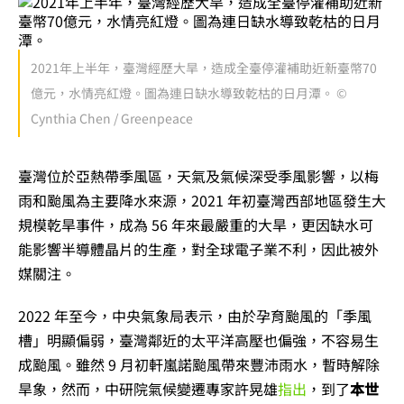
2021年上半年，臺灣經歷大旱，造成全臺停灌補助近新臺幣70
億元，水情亮紅燈。圖為連日缺水導致乾枯的日月潭。 ©
Cynthia Chen / Greenpeace
臺灣位於亞熱帶季風區，天氣及氣候深受季風影響，以梅
雨和颱風為主要降水來源，2021 年初臺灣西部地區發生大
規模乾旱事件，成為 56 年來最嚴重的大旱，更因缺水可
能影響半導體晶片的生產，對全球電子業不利，因此被外
媒關注。
2022 年至今，中央氣象局表示，由於孕育颱風的「季風
槽」明顯偏弱，臺灣鄰近的太平洋高壓也偏強，不容易生
成颱風。雖然 9 月初軒嵐諾颱風帶來豐沛雨水，暫時解除
旱象，然而，中研院氣候變遷專家許晃雄
指出
，到了
本世