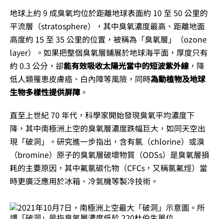
地球上約 9 成臭氧均位於距離地球表面約 10 至 50 公里的
平流層（stratosphere），其中臭氧濃度最高、距離地面
高度約 15 至 35 公里的位置，被稱為「臭氧層」（ozone
layer）。如果把整個臭氧層鋪展於地球海平面，厚度只有
約 0.3 公分，卻
能有效吸收太陽光當中的短波紫外線
，降
低人類罹患皮膚癌、白內障等風險，同時
為動植物及地球
生物多樣性提供屏障
。
直至上世紀 70 年代，科學家開始發現臭氧平均濃度下
降，其中南極洲上空的臭氧層濃度跌幅巨大，如同天空出
現「破洞」。研究進一步指出，含有氯（chlorine）或溴
（bromine）原子的臭氧層破壞物質（ODSs）是臭氧層損
耗的主要原因，其中氟氯碳化物（CFCs，又稱氯氟烴）當
時更廣泛應用於冰箱、冷氣機等製冷技術。