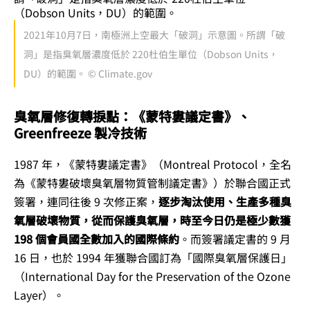
2021年10月7日，南極洲上空最大「破洞」示意圖。所謂「破
洞」是指臭氧層濃度低於 220杜伯生單位（Dobson Units，
DU）的範圍。 © Climate.gov
臭氧層修復轉捩點：《蒙特婁議定書》、
Greenfreeze 製冷技術
1987 年，《蒙特婁議定書》（Montreal Protocol，全名
為《蒙特婁破壞臭氧層物質管制議定書》）於聯合國正式
簽署，連同往後 9 次修正案，
逐步淘汰使用、生產多種臭
氧層破壞物質，從而保護臭氧層，時至今日仍是極少數獲
198 個會員國全數加入的國際條約
。而簽署議定書的 9 月
16 日，也於 1994 年獲聯合國訂為「國際臭氧層保護日」
（International Day for the Preservation of the Ozone
Layer）。