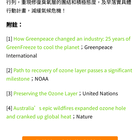
行列，重現修復臭氧層的團結和積極態度，及早落實具體
行動計畫，減緩氣候危機！
附註：
[1]
How Greenpeace changed an industry: 25 years of
GreenFreeze to cool the planet
；Greenpeace
International
[2]
Path to recovery of ozone layer passes a significant
milestone
；NOAA
[3]
Preserving the Ozone Layer
；United Nations
[4]
Australia’s epic wildfires expanded ozone hole
and cranked up global heat
；Nature