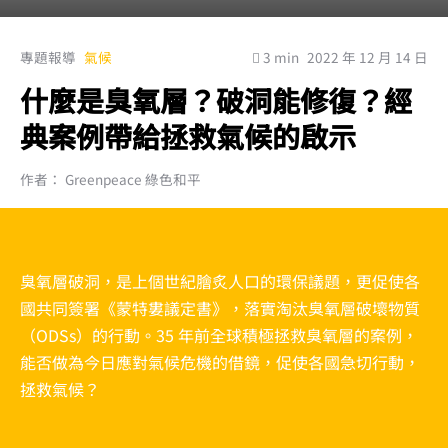
專題報導
氣候
3 min
2022 年 12 月 14 日
什麼是臭氧層？破洞能修復？經
典案例帶給拯救氣候的啟示
作者： Greenpeace 綠色和平
臭氧層破洞，是上個世紀膾炙人口的環保議題，更促使各
國共同簽署《蒙特婁議定書》，落實淘汰臭氧層破壞物質
（ODSs）的行動。35 年前全球積極拯救臭氧層的案例，
能否做為今日應對氣候危機的借鏡，促使各國急切行動，
拯救氣候？