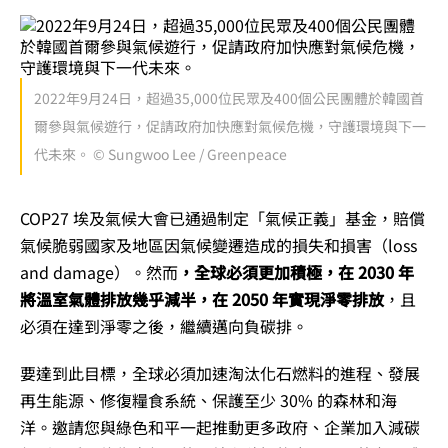
2022年9月24日，超過35,000位民眾及400個公民團體於韓國首
爾參與氣候遊行，促請政府加快應對氣候危機，守護環境與下一
代未來。 © Sungwoo Lee / Greenpeace
COP27 埃及氣候大會已通過制定「氣候正義」基金，賠償
氣候脆弱國家及地區因氣候變遷造成的損失和損害（loss
and damage）。然而
，全球必須更加積極，在 2030 年
將溫室氣體排放幾乎減半，在 2050 年實現淨零排放
，且
必須在達到淨零之後，繼續邁向負碳排。
要達到此目標，全球必須加速淘汰化石燃料的進程、發展
再生能源、修復糧食系統、保護至少 30% 的森林和海
洋。邀請您與綠色和平一起推動更多政府、企業加入減碳