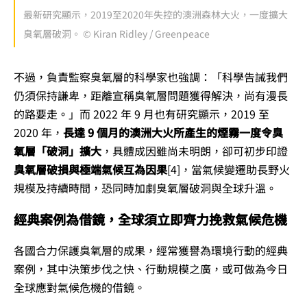
最新研究顯示，2019至2020年失控的澳洲森林大火，一度擴大
臭氧層破洞。 © Kiran Ridley / Greenpeace
不過，負責監察臭氧層的科學家也強調：「科學告誡我們
仍須保持謙卑，距離宣稱臭氧層問題獲得解決，尚有漫長
的路要走。」而 2022 年 9 月也有研究顯示，2019 至
2020 年，
長達 9 個月的澳洲大火所產生的煙霧一度令臭
氧層「破洞」擴大
，具體成因雖尚未明朗，卻可初步印證
臭氧層破損與極端氣候互為因果
[4]
，當氣候變遷助長野火
規模及持續時間，恐同時加劇臭氧層破洞與全球升溫。
經典案例為借鏡，全球須立即齊力挽救氣候危機
各國合力保護臭氧層的成果，經常獲譽為環境行動的經典
案例，其中決策步伐之快、行動規模之廣，或可做為今日
全球應對氣候危機的借鏡。