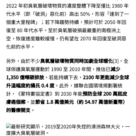
2022 年初臭氧層破壞物質的濃度整體下降至僅比 1980 年
代水平（即「破洞」惡化前）高出 50%，形容「達到了一
個重大里程碑」；若下降趨勢持續，預計可於 2050 年回
復至 80 年代水平。至於臭氧層破損最嚴重的南極洲上
空，恢復速度雖較緩慢，仍有望在 2070 年回復至破洞惡
化前的水平。
另外，由於不少
臭氧層破壞物質同時加劇全球暖化
[3]
，全
球保護臭氧層運動於 1990 至 2010 年間，推估已
減少
1,350 億噸碳排放
，若能持續下去，
2100 年更能減少全球
升溫幅度約攝氏 0.4 度
。此外，據聯合國環境規劃署統
計，《蒙特婁協定書》到 2030 年能
預防全球 200 萬起皮
膚癌個案
，並
節省 1.8 萬億美元（約 54.97 萬億新臺幣）
的醫療開支
。