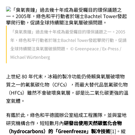
「臭氧喪鐘」過去幾十年成為最受矚目的環保議題之一。2005
年，綠色和平行動者於瑞士Bachtel Tower發起攀爬行動，促請
全球持續關注臭氧層破損問題。 © Greenpeace / Ex-Press /
Michael Würtenberg
上世紀 80 年代末，冰箱的製冷功能仍倚賴臭氧層破壞物
質之一的氟氯碳化物（CFCs），而最大替代品氫氟碳化物
（HFCs）雖然不會破壞臭氧層，卻是比二氧化碳更強的溫
室氣體。
有鑑於此，綠色和平德國辦公室組成工程團隊，並與當地
研究機構合作，短短數月內
研發出使用天然碳氫化合物
（hydrocarbons）的
「Greenfreeze」製冷技術
[1]
。縱