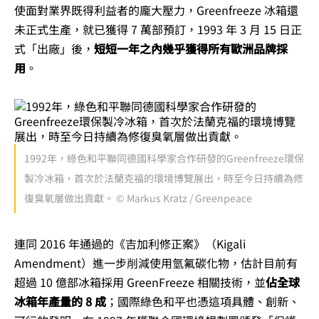
使面對業界既得利益者的龐大壓力，Greenfreeze 冰箱還
未正式生產，就已獲得 7 萬部預訂，1993 年 3 月 15 日正
式「出廠」後，
短短一年之內幾乎獲得所有歐洲品牌採
用
。
1992年，綠色和平聯同德國科學家合作研發的Greenfreeze環保
製冷冰箱，首次於法蘭克福的環境博覽展出，時至今日持續為修
復臭氧層做出貢獻。 © Markus Kratz / Greenpeace
連同 2016 年通過的《吉加利修正案》（Kigali
Amendment）進一步削減使用氫氟碳化物，估計目前有
超過 10 億部冰箱採用 GreenFreeze 相關技術，並
佔全球
冰箱年產量的 8 成
；國際綠色和平也憑這項具體、創新、