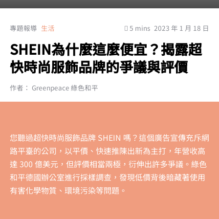
專題報導
生活
5 mins
2023 年 1 月 18 日
SHEIN為什麼這麼便宜？揭露超
快時尚服飾品牌的爭議與評價
作者： Greenpeace 綠色和平
您聽過超快時尚服飾品牌 SHEIN 嗎？這個廣告宣傳充斥網
路平臺的公司，以平價、快速推陳出新為主打，年營收高
達 300 億美元，但評價相當兩極，衍伸出許多爭議。綠色
和平德國辦公室進行採樣調查，發現低價背後暗藏著使用
有害化學物質、環境污染等問題。