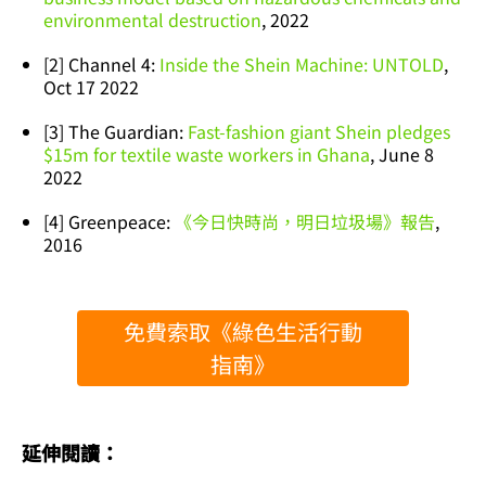
environmental destruction
, 2022
[2] Channel 4:
Inside the Shein Machine: UNTOLD
,
Oct 17 2022
[3] The Guardian:
Fast-fashion giant Shein pledges
$15m for textile waste workers in Ghana
, June 8
2022
[4] Greenpeace:
《今日快時尚，明日垃圾場》報告
,
2016
免費索取《綠色生活行動
指南》
延伸閱讀：