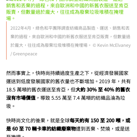
2022年4月，綠色和平團隊調查紡織商品製造、運送、銷售和丟
棄的過程，來自歐洲和中國的新舊衣服送至肯亞販賣，但數量過
於龐大，往往成為廢棄垃圾堆積在掩埋場。 © Kevin McElvaney
/ Greenpeace
然而事實上，快時尚持續過度生產之下，從經濟發展國家
運送到低度發展國家的舊衣量也不斷增加。2019 年，共有
18.5 萬噸的舊衣運送至肯亞，但
大約 30% 至 40% 的舊衣
沒有市場價值
，導致 5.55 萬至 7.4 萬噸的紡織品淪為垃
圾。
快時尚文化的後果，就是全球
每天約有 150 至 200 噸，或
是 60 至 70 輛卡車的紡織廢棄物
遭到丟棄、焚燒，或是送
至掩埋。