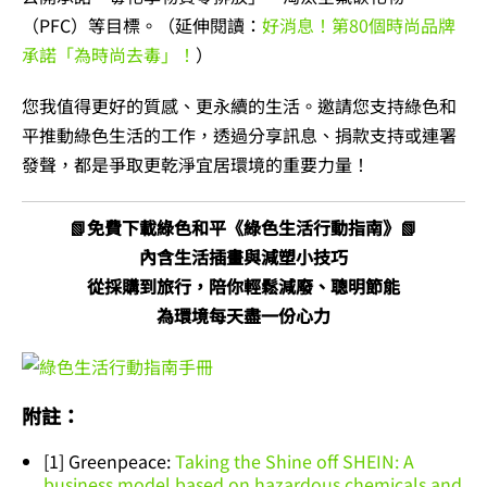
（PFC）等目標。（延伸閱讀：
好消息！第80個時尚品牌
承諾「為時尚去毒」！
）
您我值得更好的質感、更永續的生活。邀請您支持綠色和
平推動綠色生活的工作，透過分享訊息、捐款支持或連署
發聲，都是爭取更乾淨宜居環境的重要力量！
📗免費下載綠色和平《綠色生活行動指南》📗
內含生活插畫與減塑小技巧
從採購到旅行，陪你輕鬆減廢、聰明節能
為環境每天盡一份心力
附註：
[1] Greenpeace:
Taking the Shine off SHEIN: A
business model based on hazardous chemicals and