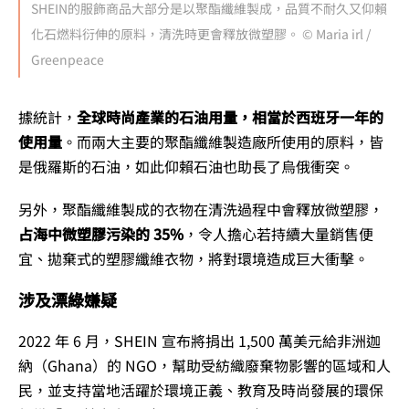
SHEIN的服飾商品大部分是以聚酯纖維製成，品質不耐久又仰賴
化石燃料衍伸的原料，清洗時更會釋放微塑膠。 © Maria irl /
Greenpeace
據統計，
全球時尚產業的石油用量，相當於西班牙一年的
使用量
。而兩大主要的聚酯纖維製造廠所使用的原料，皆
是俄羅斯的石油，如此仰賴石油也助長了烏俄衝突。
另外，聚酯纖維製成的衣物在清洗過程中會釋放微塑膠，
占海中微塑膠污染的 35%
，令人擔心若持續大量銷售便
宜、拋棄式的塑膠纖維衣物，將對環境造成巨大衝擊。
涉及漂綠嫌疑
2022 年 6 月，SHEIN 宣布將捐出 1,500 萬美元給非洲迦
納（Ghana）的 NGO，幫助受紡織廢棄物影響的區域和人
民，並支持當地活躍於環境正義、教育及時尚發展的環保