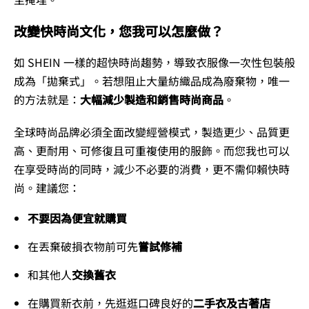
改變快時尚文化，您我可以怎麼做？
如 SHEIN 一樣的超快時尚趨勢，導致衣服像一次性包裝般
成為「拋棄式」。若想阻止大量紡織品成為廢棄物，唯一
的方法就是：
大幅減少製造和銷售時尚商品
。
全球時尚品牌必須全面改變經營模式，製造更少、品質更
高、更耐用、可修復且可重複使用的服飾。而您我也可以
在享受時尚的同時，減少不必要的消費，更不需仰賴快時
尚。建議您：
不要因為便宜就購買
在丟棄破損衣物前可先
嘗試修補
和其他人
交換舊衣
在購買新衣前，先逛逛口碑良好的
二手衣及古著店