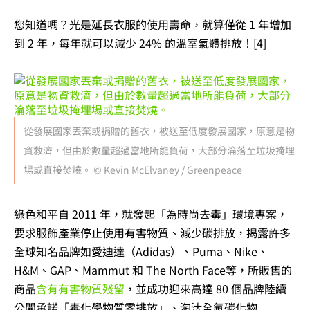
您知道嗎？光是延長衣服的使用壽命，就算僅從 1 年增加
到 2 年，每年就可以減少 24% 的溫室氣體排放！[4]
從發展國家丟棄或捐贈的舊衣，被送至低度發展國家，原意是物
資救濟，但由於數量超過當地所能負荷，大部分淪落至垃圾掩埋
場或直接焚燒。 © Kevin McElvaney / Greenpeace
綠色和平自 2011 年，就發起「為時尚去毒」環境專案，
要求服飾產業停止使用有害物質、減少碳排放，揭露許多
全球知名品牌如愛迪達（Adidas）、Puma、Nike、
H&M、GAP、Mammut 和 The North Face等，所販售的
商品
含有有害物質殘留
，並成功迎來高達 80 個品牌陸續
公開承諾「毒化學物質零排放」、淘汰全氟碳化物