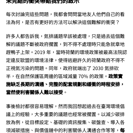
未完結的衝突帶給我們的啟示
每次討論完這些問題，我都會問問當地友人他們自己的看
法為何，是否有更好的方法可以解決這個難解的衝突？
許多人都告訴我，氮排議題早該被處理，只是過去這個難
解的議題不斷被政府擱置，到不得不處理時只能急就章地
趕鴨子上架。2019 年，當時荷蘭的環境政策被最高法院認
定違反歐盟的環境法律，使得逃避許久的荷蘭政府不得不
正視氮污染的問題。同年，政府就端出了 2030 氮排砍
半，在自然保護區周邊的區域減量 70% 的政策。
政策實
施缺乏長期的溝通、完整的配套規劃和緩衝的時程安排，
當然使利害關係人難以接受
。
事後檢討都很容易理解，然而我回想起過去在臺灣環境倡
議上的經驗，大多重要的議題也經常被擱置。以減少碳排
放為例，從目標設定、基礎的資訊搜集、碳盤查、導入各
項減碳措施、與價值鏈中的利害關係人溝通合作等等，
每