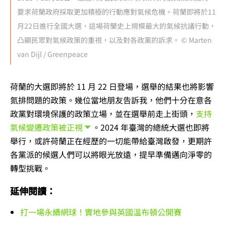
要求荷蘭政府採取更加積極的行動應對氣候危機。荷蘭即將於11
月22日進行全國大選，這場荷蘭史上規模最大的氣候抗議行動，
凸顯民眾對氣候政策的重視，以及對各政黨的訴求。 © Marten
van Dijl / Greenpeace
荷蘭的大選即將於 11 月 22 日登場，選舉的結果也將影響
氮排問題的政策。幾位當地朋友告訴我，他們十分在意各
政黨對環境保護的政策立場，並在選舉前走上街頭，
支持
氣候變遷政策被正視
。2024 年臺灣的總統大選也即將
舉行，或許荷蘭正在經歷的一切能帶給臺灣啟發，更期許
各黨派的候選人們可以將眼光放遠，提早準備邁向淨零的
轉型挑戰。
延伸閱讀：
打一場永續網球！實地參與英國溫布頓公開賽