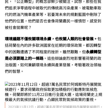
民，「公正轉型」的概念卻鮮少被關注。試想，那些在我
們追求淨零過程中被取代的傳統高污染產業、被電動車取
代的燃油汽機車產業等，若臺灣未來的規劃藍圖中刪除了
他們的位置，他們是否也會像荷蘭農民一樣憤怒，感受到
被社會拋棄呢？
環境議題不僅攸關環境永續，也攸關人類的社會發展。
包
括荷蘭在內的許多歐洲國家在近期的環保政策，都因轉型
中的困難遭遇了不同程度的挫折。雖然艱難，但
永續轉型
是必須要踏上的一條路
。這些辯論劇烈地影響著荷蘭的政
治版圖，如何兼顧環境永續與產業發展，考驗著政治領袖
們的智慧。
2023年11月12日，超過7萬名民眾於阿姆斯特丹展開氣候遊行，