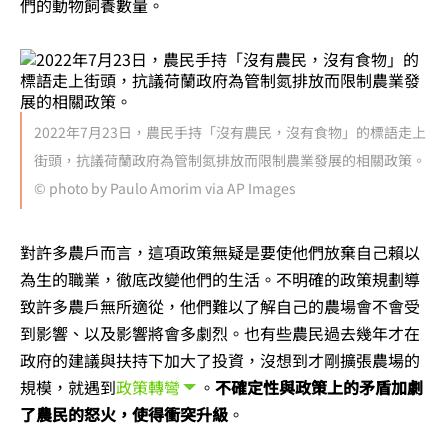
們的動物飼養數量。
2022年7月23日，農民手持「沒有農民，沒有食物」的標語走上
街頭，抗議荷蘭政府為管制氮排放而限制農業發展的相關政策。
© photo by Paulo Amorim via AP Images
對許多農戶而言，這項政策無疑是要使他們放棄自己賴以
為生的職業，徹底改變他們的生活。
不明確的政策規劃
導
致許多農戶無所適從，他們難以了解自己的農場會不會受
到影響、以及影響將會多劇烈。
也有些農民過去幾年才在
政府的建議與扶持下加大了投資
，沒想到才剛擴張農場的
規模，就遇到
政策轉彎
。
不確定性與政策上的矛盾加劇
了農民的怒火，使得衝突升級
。