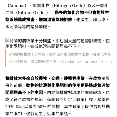
（Amonia）、氮氧化物（Nitrogen Oxide）以及一氧化
二氮（Nitrous Oxides）。
過多的氮化合物不但會對於生
態系統造成損害
、
增加溫室氣體排放
，也產生土壤污染、
水污染等等的諸多壞處。
荷蘭的農牧業十分興盛，卻也因大量的動物排泄物、使用化學肥
料，造成氮污染問題居高不下。 © corlaffra / shutterstock.com
氮排放大多來自於農牧、交通、建築等產業
。在農牧業興
盛的荷蘭，
動物的排泄與化學肥料的使用更是造成氮污染
問題居高不下的主因
。由於氮排放對環境的嚴重破壞，也
為了符合歐盟的規範，荷蘭政府訂定了政策目標，希望在
2030 年可以減少 50% 的氮排，其中政策手段包含對於農
業的限制，也就衍生了近年的爭議。