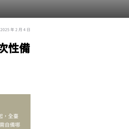
2025 年 2 月 4 日
一次性備
起，全臺
需自備哪