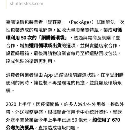
shutterstock.com
臺灣循環包裝業者「配客嘉」（PackAge+）試圖解決一次
性包裝造成的環境問題，回收大量廢棄寶特瓶，製成
可循
環利用 50 次的「網購循環袋」
，透過與電商及網購平臺
合作，增加
選用循環袋出貨
的選項，並與實體店家合作，
設置歸還箱，最後再請物流業者每月至歸還點回收包裝，
達成包裝的循環再利用。
消費者與業者經由 App 追蹤循環袋歸還狀態，在享受網購
便利的同時，讓包裝不再是環境的負擔，並能顧及環境永
續。
2020 上半年，因疫情關係，許多人減少在外用餐，餐飲外
帶、外送服務更盛，根據聯合信用卡中心統計資料，餐飲
外送平臺營業額今年上半年已達 50 億元，
約使用了 670
公噸免洗餐具
，直接造成垃圾問題。