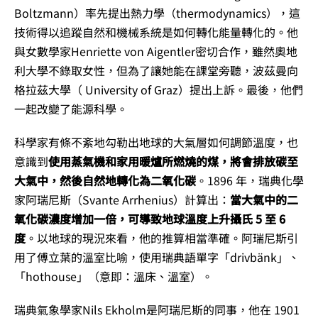
Boltzmann）率先提出熱力學（thermodynamics），這
技術得以追蹤自然和機械系統是如何轉化能量轉化的。他
與女數學家Henriette von Aigentler密切合作，雖然奧地
利大學不錄取女性，但為了讓她能在課堂旁聽，波茲曼向
格拉茲大學（ University of Graz）提出上訴。最後，他們
一起改變了能源科學。
科學家有條不紊地勾勒出地球的大氣層如何調節溫度，也
意識到
使用蒸氣機和家用暖爐所燃燒的煤，將會排放碳至
大氣中，然後自然地轉化為二氧化碳
。1896 年，瑞典化學
家阿瑞尼斯（Svante Arrhenius）計算出：
當大氣中的二
氧化碳濃度增加一倍，可導致地球溫度上升攝氏 5 至 6
度
。以地球的現況來看，他的推算相當準確。阿瑞尼斯引
用了傅立葉的溫室比喻，使用瑞典語單字「drivbänk」、
「hothouse」（意即：溫床、溫室）。
瑞典氣象學家Nils Ekholm是阿瑞尼斯的同事，他在 1901