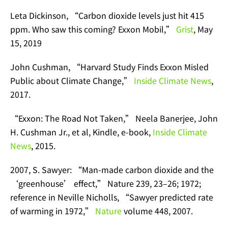
Leta Dickinson, “Carbon dioxide levels just hit 415
ppm. Who saw this coming? Exxon Mobil,”
Grist
, May
15, 2019
John Cushman, “Harvard Study Finds Exxon Misled
Public about Climate Change,”
Inside Climate News
,
2017.
“Exxon: The Road Not Taken,” Neela Banerjee, John
H. Cushman Jr., et al, Kindle, e-book,
Inside Climate
News
, 2015.
2007, S. Sawyer: “Man-made carbon dioxide and the
‘greenhouse’ effect,” Nature 239, 23–26; 1972;
reference in Neville Nicholls, “Sawyer predicted rate
of warming in 1972,”
Nature
volume 448, 2007.