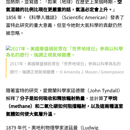
加熱劑，並寫道：「如果（地球）在歷史上某個時期，
空
氣混雜的比例比現在更嚴重的話，氣溫必定會上升。
」
1856 年，《科學人雜誌》（Scientific American）發表了
富特此研究的重大意義，但至今她對大氣科學的貢獻仍然
被忽略。
2017年，美國華盛頓民眾在「世界地球日」參與以科學為名的
遊行，強調正視氣候變遷。 © Amanda J. Mason / Greenpeace
隨著富特的研究，愛爾蘭科學家廷德爾（John Tyndall）
解釋了
分子是如何吸收和釋放輻射熱量
，並計算
了甲烷
（methane）和二氧化碳如何阻擋輻射，以及這兩種溫室
氣體如何使大氣層升溫
。
1879 年代，奧地利物理學家波茲曼（Ludwig