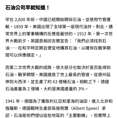
石油公司早就知道！
早在 2,600 年前，中國已經開始開採石油，並使用竹管運
輸。1859 年，美國出現了全球第一座現代油井，對此，通
常世界上的軍事機構的反應是最快的。1912 年，第一次世
界大戰前夕，英國首相邱吉爾宣告：「我們必須找到石
油……在和平時定期且便宜地購買石油，以確保在戰爭期
間可以供應穩定。」
而第二次世界大戰的成敗，很大部分也取決於是否能得到
石油。戰爭期間，美國建造了世上最長的管道，從德州延
伸到大西洋，並生產了約 63 億桶石油。相較之下，德國
石油產量為 2 億桶，大約是美國產量的 3%。
1941 年，德國為了獲取利比亞和里海的油田，進入北非和
俄羅斯。德國戰時生產部長施佩爾（Albert Speer）承
認，石油是他們侵佔這些地區的「主要動機」，但實際上