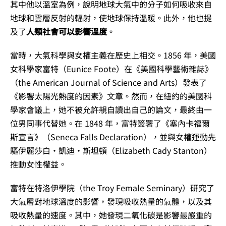
其中他以溫室為例，說明地球大氣中的分子如何吸收來自
地球和雲層反射的輻射，使地球保持溫暖。此外，他也提
及了
人類社會可以影響溫度
。
當時，大氣科學與女權主義在歷史上相交。1856 年，美國
女科學家富特（Eunice Foote）在《美國科學藝術雜誌》
（the American Journal of Science and Arts）發表了
《影響太陽光熱度的因素》文章。然而，在紐約的美國科
學家會議上，她不被允許親自讀出自己的論文，最終由一
位男同事代替她。在 1848 年，富特簽署了《塞內卡福爾
斯宣言》（Seneca Falls Declaration），並與女權運動先
驅伊麗莎白‧凱迪‧斯坦頓（Elizabeth Cady Stanton）
推動女性權益。
富特在特洛伊學院（the Troy Female Seminary）研究了
大氣層對地球溫度的影響，發現吸收熱量的氣體，以及其
吸收熱量的速度。其中，她發現二氧化碳是影響最嚴重的