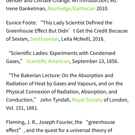
Gender and Climate Change: An Introduction, ed.
Irene Dankelman,
Routledge/Earthscan
2010.
Eunice Foote: “This Lady Scientist Defined the
Greenhouse Effect But Didn’t Get the Credit Because
of Sexism,
Smithsonian
, Leila McNeill, 2016.
“Scientific Ladies: Experiments with Condensed
Gases,”
Scientific American
, September 13, 1856.
“The Bakerian Lecture: On the Absorption and
Radiation of Heat by Gases and Vapours, and on the
Physical Connexion of Radiation, Absorption, and
Conduction,” John Tyndall,
Royal Society
of London,
Vol. 151, 1861.
Fleming, J. R., Joseph Fourier, the “greenhouse
effect”, and the quest for a universal theory of