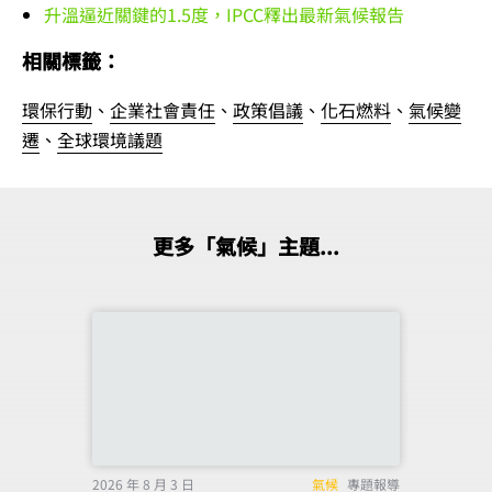
升溫逼近關鍵的1.5度，IPCC釋出最新氣候報告
相關標籤：
環保行動
、
企業社會責任
、
政策倡議
、
化石燃料
、
氣候變
遷
、
全球環境議題
更多「氣候」主題...
2026 年 8 月 3 日
氣候
專題報導