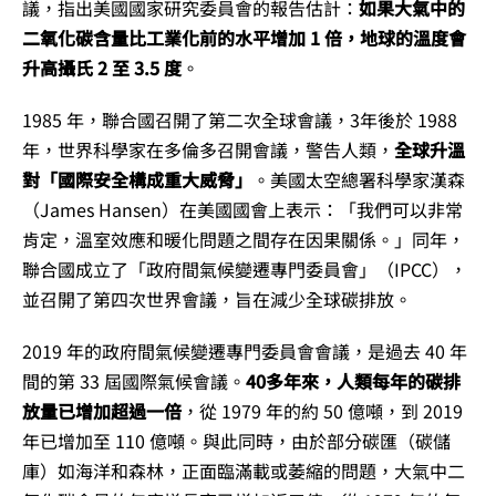
議，指出美國國家研究委員會的報告估計：
如果大氣中的
二氧化碳含量比工業化前的水平增加 1 倍，地球的溫度會
升高攝氏 2 至 3.5 度
。
1985 年，聯合國召開了第二次全球會議，3年後於 1988
年，世界科學家在多倫多召開會議，警告人類，
全球升溫
對「國際安全構成重大威脅」
。美國太空總署科學家漢森
（James Hansen）在美國國會上表示：「我們可以非常
肯定，溫室效應和暖化問題之間存在因果關係。」同年，
聯合國成立了「政府間氣候變遷專門委員會」（IPCC），
並召開了第四次世界會議，旨在減少全球碳排放。
2019 年的政府間氣候變遷專門委員會會議，是過去 40 年
間的第 33 屆國際氣候會議。
40多年來，人類每年的碳排
放量已增加超過一倍
，從 1979 年的約 50 億噸，到 2019
年已增加至 110 億噸。與此同時，由於部分碳匯（碳儲
庫）如海洋和森林，正面臨滿載或萎縮的問題，大氣中二