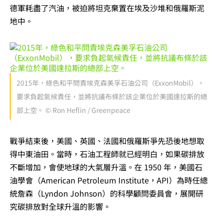
德軍耗盡了汽油，被迫將坦克棄置在埃及沙堆和俄羅斯泥
地中。
2015年，綠色和平問責埃克森美孚石油公司（ExxonMobil），
要求負起氣候責任，並將抗議布條於該企業位於美國達拉斯的總
部上空。 © Ron Heflin / Greenpeace
戰爭結束後，美國、英國、法國和俄羅斯爭先恐後地想取
得中東油田。當時，石油工程師就已經明白，如果碳排放
不斷增加，會使地球的大氣層升溫。在 1950 年，美國石
油學會（American Petroleum Institute，API）為時任總
統詹森（Lyndon Johnson）的科學顧問委員會，展開研
究碳排放對全球升溫的影響。