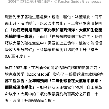
2004年位於亞塞拜然的油井。 © Karsten Smid / Greenpeace
報告列出了各種生態危機，包括「暖化、冰蓋融化、海平
面上升、海洋暖化，以及淡水酸化」。工業科學家清楚明
白「
化石燃料是目前二氧化碳加諸到海洋、大氣和生物圈
系統的唯一來源
」，而且「在短短的幾個世紀之內，我們
釋放大量的碳在空氣中，需要花上五億年，植物才能慢慢
吸收大部分的碳」。科學家也預測到溫度會上升「攝氏
0.6 至 4 度」。
早在 1982 年，在石油公司開始否認碳排放的影響之前，
埃克森美孚（ExxonMobil）發布了一份描述溫室效應的內
部工程報告，並
準確預測「二氧化碳會在大氣層中積累，
而造成溫度變化」
。如今的狀況正如當年預測，自工業革
命以來，大氣中的二氧化碳濃度約為百萬分之四百一十
五，溫度上升超過攝氏 1 度。