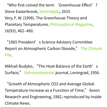
“Who first coined the term ‘Greenhouse Effect’?
Steve Easterbrook,
Serendipity
, 2015
Very, F. W. (1908). The Greenhouse Theory and
Planetary Temperatures.
Philosophical Magazine
,
16(93), 462–480.
“1965 President’s Science Advisory Committee
Report on Atmospheric Carbon Dioxide,”
The Climate
File
.
Mikhail Budyko, “The Heat Balance of the Earth’s
Surface,”
Gidrometeoizdat
journal, Leningrad, 1956.
“Growth of Atmospheric CO2 and Average Global
Temperature Increase as a Function of Time,” Exxon
Research and Engineering, 1982, reproduced by Inside
Climate News.