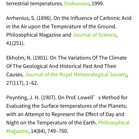
terrestrial temperatures.
Endeavour
, 1999.
Arrhenius, S. (1896). On the Influence of Carbonic Acid
in the Air upon the Temperature of the Ground.
Philosophical Magazine and
Journal of Science
,
41(251).
Ekholm, N. (1901). On The Variations Of The Climate
Of The Geological And Historical Past And Their
Causes.
Journal of the Royal Meteorological Society
,
27(117), 1–62.
Poynting, J. H. (1907). On Prof. Lowell’s Method for
Evaluating the Surface-temperatures of the Planets;
with an Attempt to Represent the Effect of Day and
Night on the Temperature of the Earth.
Philosophical
Magazine
, 14(84), 749–760.