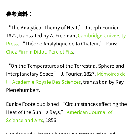
參考資料：
“The Analytical Theory of Heat,” Joseph Fourier,
1822, translated by A. Freeman,
Cambridge University
Press
. “Théorie Analytique de la Chaleur,” Paris:
Chez Firmin Didot, Pere et Fils
.
“On the Temperatures of the Terrestrial Sphere and
Interplanetary Space,” J. Fourier, 1827,
Mémoires de
l’Académie Royale Des Sciences
, translation by Ray
Pierrehumbert.
Eunice Foote published “Circumstances affecting the
Heat of the Sun’s Rays,”
American Journal of
Science and Arts
, 1856.