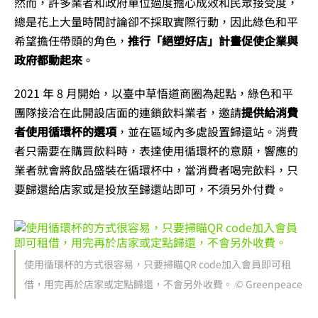
然而，許多業者和政府單位過度擔心成效和民眾接受度，
總是花上大量時間討論卻不採取實際行動，因此綠色和平
希望擔任帶頭的角色，
推行「絕塑好店」計畫促使企業與
政府都動起來
。
2021 年 8 月開始，以臺中草悟道商圈為起點，綠色和平
團隊接洽在此開設店面的連鎖飲料業者，邀請
提供給消費
者使用循環杯的選項
，並在區域內多處設置歸還站。消費
者只需要在購買飲料時，表達使用循環杯的意願，響應的
業者就會將飲品盛裝在循環杯中，當消費者喝完飲料，只
要歸還給店家或是投放至歸還站即可，不須另外付費。
使用循環杯的方式很容易，只要掃瞄QR code加入會員即可租
借，用完再於店家或定點歸還，不會另外收費。 © Greenpeace