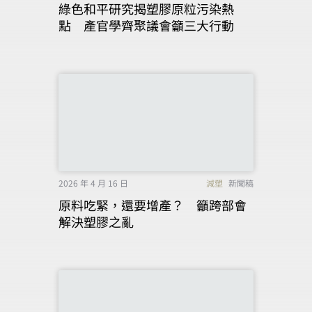
綠色和平研究揭塑膠原粒污染熱
點 產官學齊聚議會籲三大行動
2026 年 4 月 16 日
減塑
新聞稿
原料吃緊，還要增產？ 籲跨部會
解決塑膠之亂