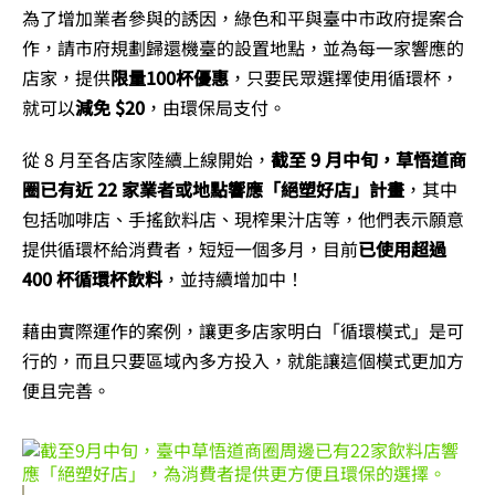
為了增加業者參與的誘因，綠色和平與臺中市政府提案合
作，請市府規劃歸還機臺的設置地點，並為每一家響應的
店家，提供
限量100杯優惠
，只要民眾選擇使用循環杯，
就可以
減免 $20
，由環保局支付。
從 8 月至各店家陸續上線開始，
截至 9 月中旬，草悟道商
圈已有近 22 家業者或地點響應「絕塑好店」計畫
，其中
包括咖啡店、手搖飲料店、現榨果汁店等，他們表示願意
提供循環杯給消費者，短短一個多月，目前
已使用超過
400 杯循環杯飲料
，並持續增加中！
藉由實際運作的案例，讓更多店家明白「循環模式」是可
行的，而且只要區域內多方投入，就能讓這個模式更加方
便且完善。