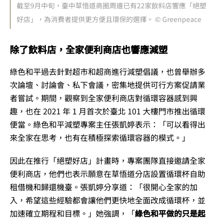
截至9月中旬，臺中草悟道商圈周邊已有22家飲料店響應「絕塑
好店」，為消費者提供更方便且環保的選擇。 © Greenpeace
除了飲料店，全家便利商店也響應減塑
綠色和平過去針對超市和超商進行減塑倡議，也曾舉辦多
次論壇、討論會、私下會議，密集地提供可行方案促請業
者嘗試。期間，觀察到全家便利商店對循環容器感到興
趣，也在 2021 年 1 月首次於臺北 101 大樓門市推出循環
便當。綠色和平減塑專案主任張凱婷表示：「可以看得出
來全家在思考，也有在積極探索循環容器的模式。」
因此在推行「絕塑好店」計畫時，專案團隊直接邀請全家
便利商店，他們也表示願意在草悟道分店設置循環杯自助
租借機和歸還機臺。張凱婷分享道：「很開心全家的加
入，希望這些經驗都會讓他們更快地全面改成循環杯，並
加速確立期程和目標。」她強調，「
綠色和平做的只是起