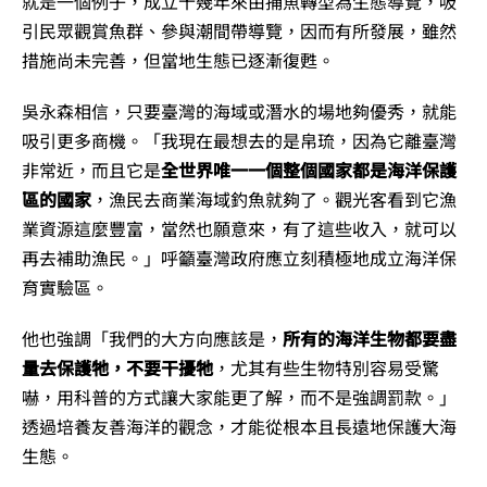
就是一個例子，成立十幾年來由捕魚轉型為生態導覽，吸
引民眾觀賞魚群、參與潮間帶導覽，因而有所發展，雖然
措施尚未完善，但當地生態已逐漸復甦。
吳永森相信，只要臺灣的海域或潛水的場地夠優秀，就能
吸引更多商機。「我現在最想去的是帛琉，因為它離臺灣
非常近，而且它是
全世界唯一一個整個國家都是海洋保護
區的國家
，漁民去商業海域釣魚就夠了。觀光客看到它漁
業資源這麼豐富，當然也願意來，有了這些收入，就可以
再去補助漁民。」呼籲臺灣政府應立刻積極地成立海洋保
育實驗區。
他也強調「我們的大方向應該是，
所有的海洋生物都要盡
量去保護牠，不要干擾牠
，尤其有些生物特別容易受驚
嚇，用科普的方式讓大家能更了解，而不是強調罰款。」
透過培養友善海洋的觀念，才能從根本且長遠地保護大海
生態。