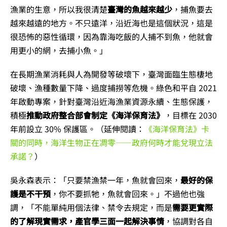
漁業的生意，所以我很清楚
臺灣的魚越來越少
，捕魚要去
越來越遠的地方。不只遠洋，沿近海也是這個狀況，這是
很恐怖的惡性循環，因為靠海吃飯的人捕不到魚，他就會
用更小的網，去捕小魚。」
在長期漁業消耗與人為開發等破壞下，臺灣面臨生態棲地
破壞、漁種數量下降、過度捕撈等危機。綠色和平自 2021
年啟動專案，針對臺灣沿近海漁業資源永續、生態保護，
積極
推動政府整合部會制定《海洋保育法》
，目標在 2030
年前設立 30% 保護區。（延伸閱讀：
《海洋保育法》卡
關的同時，海洋生物正在凋零——政府何時才能兌現立法
承諾？
）
吳永森表示：「只要禁漁禁一年，魚就會回來，
最好的保
護是不干預
，你不要抓牠，魚就會回來。」不過他也強
調，「不能單純用個法律、禁令去規定，而是
需要更實際
的了解現實需求，產官學三面一起解決事情
，協調對各自