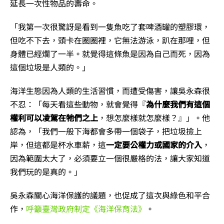
延長一次性物品的壽命。
「我第一次很驚訝是看到一隻魚吃了套啤酒罐的塑膠環，
但吃不下去，頭卡在圈圈裡，它無法游泳，趴在那哩，但
身體已經爛了一半。就覺得這條魚是因為自己而死，因為
這個垃圾是人類的。」
海洋生態因為人類的生活習慣，而遭受傷害，讓吳永森很
不忍：「每天看這些動物，就會覺得『
為什麼我們有這個
權利可以凌駕在牠們之上
，想怎麼樣就怎麼樣？』」。他
認為，「我們一般下海都會多帶一個袋子，把垃圾撿上
岸，但這都是杯水車薪，這
一定要公權力或國家的介入
，
因為範圍太大了，必須要立一個很嚴格的法，讓大家知道
我們玩的是真的。」
吳永森關心海洋保護的議題，也促成了這次與綠色和平合
作，
呼籲臺灣政府制定《海洋保育法》
。