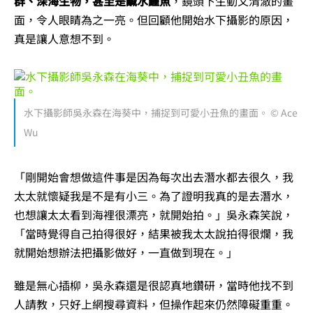
群、深海生物，甚至是鹹水鱷魚
，鏡頭下生動又清澈的畫
面，令人眼睛為之一亮。但回顧他開始水下攝影的原因，
真是讓人意想不到。
水下攝影師吳永森在海葵中，捕捉到可愛小丑魚的畫面。 © Ace
Wu
「剛開始會想做這件事是因為每次出去潛水都去很久，我
太太就懷疑我是不是有小三。為了證明我真的是去潛水，
也想讓太太看到海裡很漂亮，就開始拍。」吳永森笑說，
「當時覺得自己拍得很好，結果被我太太說拍得很爛，我
就開始想辦法把攝影做好，一直做到現在。」
雖是無心插柳，吳永森還是很認真地鑽研，當時他找不到
人請教，只好上網搜尋資料，但操作起來仍然障礙重重。