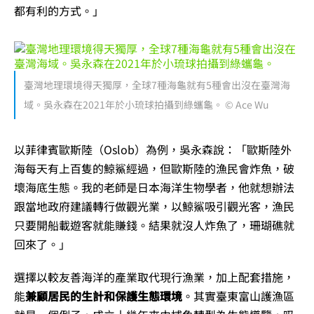
都有利的方式。」
臺灣地理環境得天獨厚，全球7種海龜就有5種會出沒在臺灣海
域。吳永森在2021年於小琉球拍攝到綠蠵龜。 © Ace Wu
以菲律賓歐斯陸（Oslob）為例，吳永森說：「歐斯陸外
海每天有上百隻的鯨鯊經過，但歐斯陸的漁民會炸魚，破
壞海底生態。我的老師是日本海洋生物學者，他就想辦法
跟當地政府建議轉行做觀光業，以鯨鯊吸引觀光客，漁民
只要開船載遊客就能賺錢。結果就沒人炸魚了，珊瑚礁就
回來了。」
選擇以較友善海洋的產業取代現行漁業，加上配套措施，
能
兼顧居民的生計和保護生態環境
。其實臺東富山護漁區