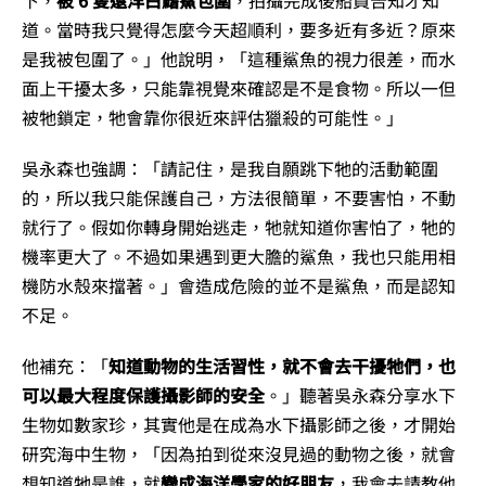
道。當時我只覺得怎麼今天超順利，要多近有多近？原來
是我被包圍了。」他說明，「這種鯊魚的視力很差，而水
面上干擾太多，只能靠視覺來確認是不是食物。所以一但
被牠鎖定，牠會靠你很近來評估獵殺的可能性。」
吳永森也強調：「請記住，是我自願跳下牠的活動範圍
的，所以我只能保護自己，方法很簡單，不要害怕，不動
就行了。假如你轉身開始逃走，牠就知道你害怕了，牠的
機率更大了。不過如果遇到更大膽的鯊魚，我也只能用相
機防水殼來擋著。」會造成危險的並不是鯊魚，而是認知
不足。
他補充：「
知道動物的生活習性，就不會去干擾牠們，也
可以最大程度保護攝影師的安全
。」聽著吳永森分享水下
生物如數家珍，其實他是在成為水下攝影師之後，才開始
研究海中生物，「因為拍到從來沒見過的動物之後，就會
想知道牠是誰，就
變成海洋學家的好朋友
，我會去請教他