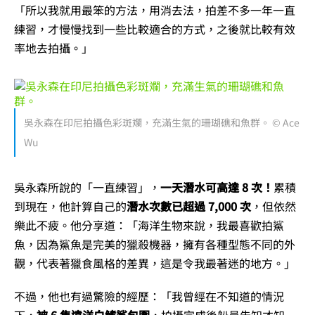
「所以我就用最笨的方法，用消去法，拍差不多一年一直
練習，才慢慢找到一些比較適合的方式，之後就比較有效
率地去拍攝。」
吳永森在印尼拍攝色彩斑斕，充滿生氣的珊瑚礁和魚群。 © Ace
Wu
吳永森所說的「一直練習」，
一天潛水可高達 8 次！
累積
到現在，他計算自己的
潛水次數已超過 7,000 次
，但依然
樂此不疲。他分享道：「海洋生物來說，我最喜歡拍鯊
魚，因為鯊魚是完美的獵殺機器，擁有各種型態不同的外
觀，代表著獵食風格的差異，這是令我最著迷的地方。」
不過，他也有過驚險的經歷：「我曾經在不知道的情況
下，
被 6 隻遠洋白鰭鯊包圍
，拍攝完成後船員告知才知