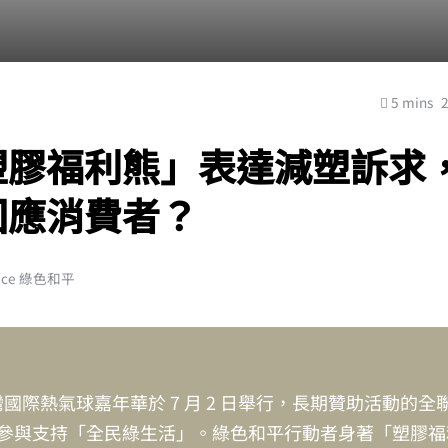
5 mins
塑膠福利熊」表達減塑訴求
回應消費者？
ace 綠色和平
臺灣國際熱氣球嘉年華於 7 月 2 日舉行，長期贊助活動的
參與支持「全民綠生活」。綠色和平行動者身著「塑膠福