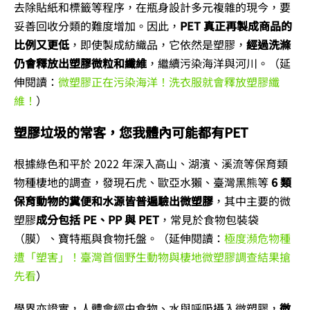
去除貼紙和標籤等程序，在瓶身設計多元複雜的現今，要
妥善回收分類的難度增加。因此，
PET 真正再製成商品的
比例又更低
，即使製成紡織品，它依然是塑膠，
經過洗滌
仍會釋放出塑膠微粒和纖維
，繼續污染海洋與河川。（延
伸閱讀：
微塑膠正在污染海洋！洗衣服就會釋放塑膠纖
維！
）
塑膠垃圾的常客，您我體內可能都有PET
根據綠色和平於 2022 年深入高山、湖濱、溪流等保育類
物種棲地的調查，發現石虎、歐亞水獺、臺灣黑熊等
6 類
保育動物的糞便和水源皆普遍驗出微塑膠
，其中主要的微
塑膠
成分包括 PE、PP 與 PET
，常見於食物包裝袋
（膜）、寶特瓶與食物托盤。（延伸閱讀：
極度瀕危物種
遭「塑害」！臺灣首個野生動物與棲地微塑膠調查結果搶
先看
）
學界亦證實，人體會經由食物、水與呼吸攝入微塑膠，
微