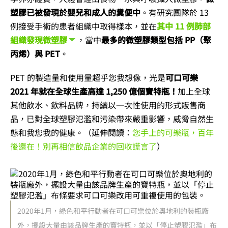
塑膠已被發現於嬰兒和成人的糞便中
。有研究團隊於 13
例接受手術的患者組織中取得樣本，並在
其中 11 例肺部
組織發現微塑膠
，當中
最多的微塑膠類型包括 PP（聚
丙烯）與​​ PET
。
PET 的製造量和使用量超乎您我想像，光是
可口可樂
2021 年就在全球生產高達 1,250 億個寶特瓶！
加上全球
其他飲水、飲料品牌，持續以一次性使用的形式販售商
品，已對全球塑膠氾濫和污染帶來嚴重影響，威脅自然生
態和我您我的健康。（延伸閱讀：
您手上的可樂瓶，百年
後還在！別再相信飲品企業的回收謊言了
）
2020年1月，綠色和平行動者在可口可樂位於奧地利的裝瓶廠
外，擺設大量由該品牌生產的寶特瓶，並以「停止塑膠氾濫」布