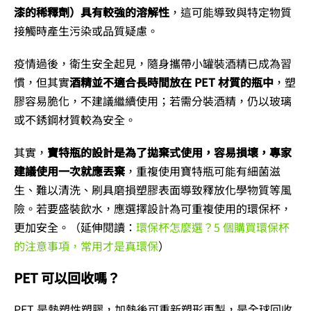
漆的稀釋劑）具有較強的溶解性
，這可能導致與特定物質
接觸時產生污染或品質疑慮。
疫情過後，衛生安全起見，隨身攜帶小罐裝酒精已成為習
慣，但其實
酒精並不適合長時間放在 PET 材質的瓶中
，塑
膠容易脆化，不建議繼續使用；若需分裝酒精，仍以玻璃
或不銹鋼材質較為安全。
其實，
寶特瓶的設計是為了拋棄式使用，容易損壞，專家
建議使用一次就應丟棄
，重複使用寶特瓶可能有細菌滋
生、難以清洗、刷具磨損塑膠表面導致釋放化學物質等風
險。若要盛裝飲水，應選擇設計為可重複使用的環保杯，
更加安全。（延伸閱讀：
環保杯怎麼選？5 個購買環保杯
的注意事項，常用才是真環保
）
PET 可以回收嗎？
PET 是熱塑性塑膠，加熱後可重新塑形再製，是全球回收