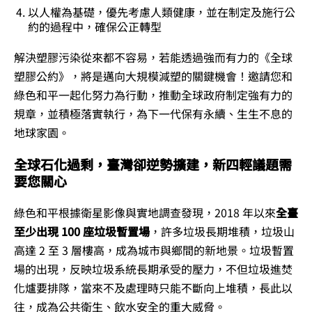
以人權為基礎，優先考慮人類健康，並在制定及施行公
約的過程中，確保公正轉型
解決塑膠污染從來都不容易，若能透過強而有力的《全球
塑膠公約》，將是邁向大規模減塑的關鍵機會！邀請您和
綠色和平一起化努力為行動，推動全球政府制定強有力的
規章，並積極落實執行，為下一代保有永續、生生不息的
地球家園。
全球石化過剩，臺灣卻逆勢擴建，新四輕議題需
要您關心
綠色和平根據衛星影像與實地調查發現，2018 年以來
全臺
至少出現 100 座垃圾暫置場
，許多垃圾長期堆積，垃圾山
高達 2 至 3 層樓高，成為城市與鄉間的新地景。垃圾暫置
場的出現，反映垃圾系統長期承受的壓力，不但垃圾進焚
化爐要排隊，當來不及處理時只能不斷向上堆積，長此以
往，成為公共衛生、飲水安全的重大威脅。