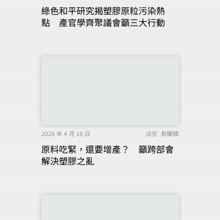
綠色和平研究揭塑膠原粒污染熱
點 產官學齊聚議會籲三大行動
2026 年 4 月 16 日
減塑
新聞稿
原料吃緊，還要增產？ 籲跨部會
解決塑膠之亂