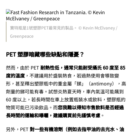
寶特瓶是1號塑膠PET最常見的製品。 © Kevin McElvaney /
Greenpeace
PET 塑膠暗藏哪些缺點和隱憂？
然而，由於 PET
耐熱性低，通常只能耐受攝氏 60 度至 85
度的溫度
，不建議用於盛裝熱食，若過熱使用會導致變
形，甚至釋出塑膠瓶中的重金屬「銻」（antimony），高
劑量的銻可能有毒。試想炎熱夏天時，車內氣溫可能飆到
60 度以上，若長時間在車上放置瓶裝水或飲料，塑膠瓶的
物質可能已污染飲品。而
您我難以得知市售飲料是否經過
長時間的運輸和曝曬，建議購買前先謹慎考慮
。
另外，PET
對一些有機溶劑（例如去指甲油的去光水、油