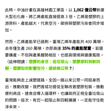
此時，中油計畫在高雄林園工業區，以
1,062 億公帑
新建
大型石化廠，將乙烯產能直接提高 3 倍。乙烯是塑膠的上
游原料，產能越大，代表空污、碳排與塑膠污染會同步增
加。
然而，乙烯產能早已過剩。臺灣乙烯年產能共 400 萬噸，
去年僅生產 260 萬噸，亦即高達
35% 的產能閒置
。若還
要擴產，不但與產業趨勢相反，也提高環境與健康風險。
（延伸閱讀：
塑膠的身世：從垃圾山、塑膠原料到新四
輕，塑膠如何影響空污、碳排與公帑
？
）
臺灣能夠走上減塑道路，全因一路以來公眾一同挺身而
出、推動改變。我們曾成功督促全聯改善塑膠包裝，推動
便利商店、速食店導入循環杯，也讓政府正視全臺垃圾山
的問題。這次，有您一起阻止新四輕擴建，一定能守住乾
淨未來。