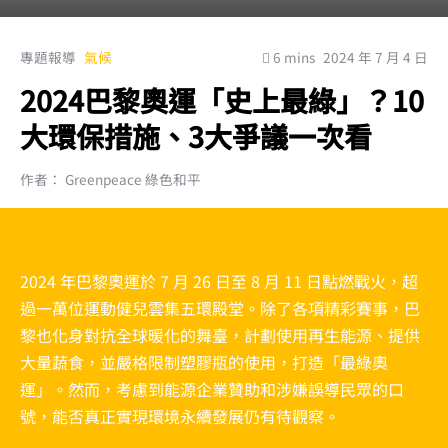
專題報導
氣候
6 mins
2024 年 7 月 4 日
2024巴黎奧運「史上最綠」？10
大環保措施、3大爭議一次看
作者： Greenpeace 綠色和平
2024 年巴黎奧運於 7 月 26 日至 8 月 11 日點燃戰火，超
過一萬位運動健兒雲集五環殿堂。除了各項精彩賽事，巴
黎也化身對抗全球暖化的舞臺，計劃使用再生能源、提供
大量蔬食，並嚴格限制塑膠瓶的使用，打造「最綠奧
運」。然而，考慮到能源企業贊助和涉嫌誤導民眾的口
號，能否真正實現環境永續發展仍有待觀察。