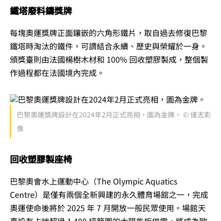
鐵塔廢料鑄獎牌
每塊奧運獎牌正面鑲嵌的六角形鐵片，取自過去修復巴黎
鐵塔時淘汰的鐵件，可謂結合永續、歷史與榮耀於一身。
頒獎臺則由法國楊樹木材和 100% 回收塑膠製成，整個製
作過程都在法國境內完成。
巴黎奧運獎牌設計在2024年2月正式亮相，圖為金牌。 © 達志影
像
回收塑膠製座椅
巴黎奧會水上運動中心（The Olympic Aquatics
Centre）是僅有兩個全新興建的永久體育場館之一，完成
奧運使命後將於 2025 年 7 月開放一般民眾使用。場館天
臺設有占地超過 1,400 坪範圍的太陽能板供電，將成為歐