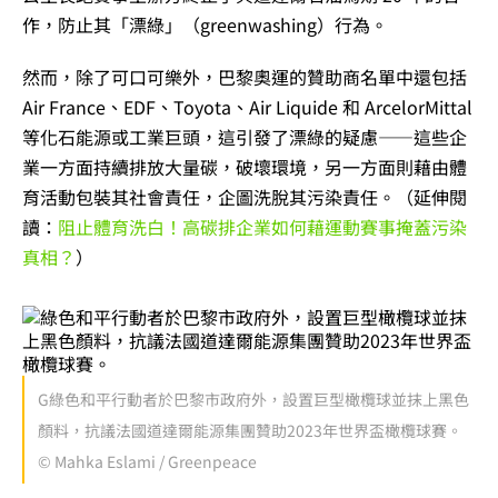
作，防止其「漂綠」（greenwashing）行為。
然而，除了可口可樂外，巴黎奧運的贊助商名單中還包括
Air France、EDF、Toyota、Air Liquide 和 ArcelorMittal
等化石能源或工業巨頭，這引發了漂綠的疑慮——這些企
業一方面持續排放大量碳，破壞環境，另一方面則藉由體
育活動包裝其社會責任，企圖洗脫其污染責任。（延伸閱
讀：
阻止體育洗白！高碳排企業如何藉運動賽事掩蓋污染
真相？
）
G綠色和平行動者於巴黎市政府外，設置巨型橄欖球並抹上黑色
顏料，抗議法國道達爾能源集團贊助2023年世界盃橄欖球賽。
© Mahka Eslami / Greenpeace