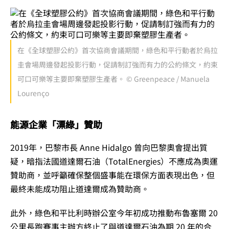
在《全球塑膠公約》首次協商會議期間，綠色和平行動者於烏拉
圭會場周邊發起投影行動，促請制訂強而有力的公約條文，約束
可口可樂等主要即棄塑膠生產者。 © Greenpeace / Manuela
Lourenço
能源企業「漂綠」贊助
2019年，巴黎市長 Anne Hidalgo 曾向巴黎奧會提出質
疑，暗指法國道達爾石油（TotalEnergies）不應成為奧運
贊助商，並呼籲確保整個盛事能在環保方面表現出色，但
最終未能成功阻止道達爾成為贊助商。
此外，綠色和平比利時辦公室今年初成功推動布魯塞爾 20
公里長跑賽事主辦方終止了與道達爾石油為期 20 年的合