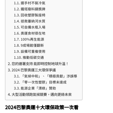
選手村不裝冷氣
鐵塔廢料鑄獎牌
回收塑膠製座椅
拯救塞納河水質
可自備水瓶入場
奧運食材很在地
100%再生能源
9成場館僅翻新
設備可重複使用
推動低碳交通
您的連署支持 能即時控制地球升溫！
2024 巴黎奧運三大環保爭議
「氣候中和」、「積極貢獻」涉誤導
「零一次性塑膠」目標未達成
能源企業「漂綠」贊助
大型活動領跑氣候競賽，邁向更綠未來
2024巴黎奧運十大環保政策一次看