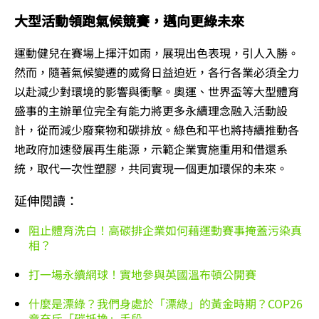
大型活動領跑氣候競賽，邁向更綠未來
運動健兒在賽場上揮汗如雨，展現出色表現，引人入勝。
然而，隨著氣候變遷的威脅日益迫近，各行各業必須全力
以赴減少對環境的影響與衝擊。奧運、世界盃等大型體育
盛事的主辦單位完全有能力將更多永續理念融入活動設
計，從而減少廢棄物和碳排放。綠色和平也將持續推動各
地政府加速發展再生能源，示範企業實施重用和借還系
統，取代一次性塑膠，共同實現一個更加環保的未來。
延伸閱讀：
阻止體育洗白！高碳排企業如何藉運動賽事掩蓋污染真
相？
打一場永續網球！實地參與英國溫布頓公開賽
什麼是漂綠？我們身處於「漂綠」的黃金時期？COP26
竟充斥「碳抵換」手段