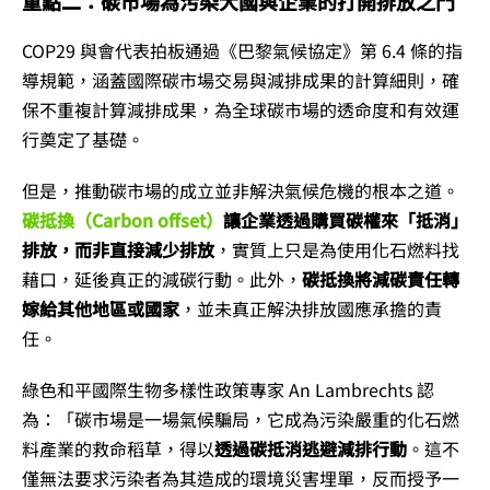
重點二：碳市場為污染大國與企業的打開排放之門
COP29 與會代表拍板通過《巴黎氣候協定》第 6.4 條的指
導規範，涵蓋國際碳市場交易與減排成果的計算細則，確
保不重複計算減排成果，為全球碳市場的透命度和有效運
行奠定了基礎。
但是，推動碳市場的成立並非解決氣候危機的根本之道。
碳抵換（Carbon offset）
讓企業透過購買碳權來「抵消」
排放，而非直接減少排放
，實質上只是為使用化石燃料找
藉口，延後真正的減碳行動。此外，
碳抵換將減碳責任轉
嫁給其他地區或國家
，並未真正解決排放國應承擔的責
任。
綠色和平國際生物多樣性政策專家 An Lambrechts 認
為：「碳市場是一場氣候騙局，它成為污染嚴重的化石燃
料產業的救命稻草，得以
透過碳抵消逃避減排行動
。這不
僅無法要求污染者為其造成的環境災害埋單，反而授予一