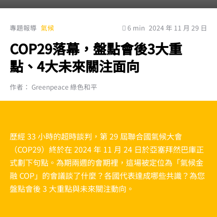
專題報導
氣候
6 min
2024 年 11 月 29 日
COP29落幕，盤點會後3大重
點、4大未來關注面向
作者： Greenpeace 綠色和平
歷經 33 小時的超時談判，第 29 屆聯合國氣候大會
（COP29）終於在 2024 年 11 月 24 日於亞塞拜然巴庫正
式劃下句點。為期兩週的會期裡，這場被定位為「氣候金
融 COP」的會議談了什麼？各國代表達成哪些共識？為您
盤點會後 3 大重點與未來關注動向。