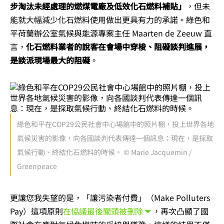
步淘汰未經處理的燃煤電廠及低效化石燃料補貼」
，但未
能就大幅減少化石燃料使用做出更具有力的承諾。綠色和
平荷蘭辦公室氣候與能源專案主任 Maarten de Zeeuw 直
言，
化石燃料業者的說客在會場中穿梭、阻礙談判進展，
是談派現場最大的阻礙
。
綠色和平在COP29公民社會中心場館中的照片棚，投上世界各地
氣候災害的影像，向各國談判代表傳達一個訊息：現在，是採取
氣候行動、終結化石燃料的時候。 © Marie Jacquemin /
Greenpeace
更讓您我失望的是，「讓污染者付費」（Make Polluters
Pay）這項原則
在協議最後關頭被刪除
，再次凸顯了國