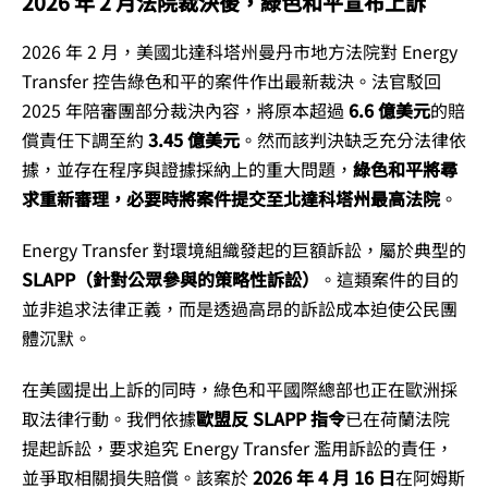
2026 年 2 月法院裁決後，
綠色和平宣布上訴
2026 年 2 月，美國北達科塔州曼丹市地方法院對 Energy
Transfer 控告綠色和平的案件作出最新裁決。法官駁回
2025 年陪審團部分裁決內容，將原本超過
6.6 億美元
的賠
償責任下調至約
3.45 億美元
。然而該判決缺乏充分法律依
據，並存在程序與證據採納上的重大問題，
綠色和平將尋
求重新審理，必要時將案件提交至
北達科塔州最高法院
。
Energy Transfer 對環境組織發起的巨額訴訟，屬於典型的
SLAPP（針對公眾參與的策略性訴訟）
。這類案件的目的
並非追求法律正義，而是透過高昂的訴訟成本迫使公民團
體沉默。
在美國提出上訴的同時，綠色和平國際總部也正在歐洲採
取法律行動。我們依據
歐盟反 SLAPP 指令
已在荷蘭法院
提起訴訟，要求追究 Energy Transfer 濫用訴訟的責任，
並爭取相關損失賠償。該案於
2026 年 4 月 16 日
在阿姆斯