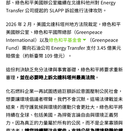
部、綠色和平美國辦公室繼續在北達科他州對 Energy
Transfer 公司提起的 SLAPP 訴訟進行法律攻防。
2026 年 2 月，
美國北達科塔州地方法院裁定，綠色和平
美國辦公室、綠色和平國際總部（Greenpeace
International）以及
綠色和平基金會
（Greenpeace
Fund）需向石油公司 Energy Transfer 支付 3.45 億美元
賠償金（約新臺幣 109 億元）。
這份判決缺乏充分法律與事實基礎，綠色和平將要求重新
審理
，並在必要時上訴北達科塔州最高法院
。
化石燃料企業一再試圖透過巨額訴訟意圖壓制公民社會，
想要讓環境倡議者噤聲，我們不會沉默。這場法律戰並未
結束，而守護氣候與環境的運動只會更壯大，綠色和平將
持續在全球、包括美國，為捍衛言論自由與環境正義努
力。因為真正的力量屬於所有的公民，而不是企業寡頭與
霸凌者！
請您持續關注此案件，支持公民為環境發聲的權