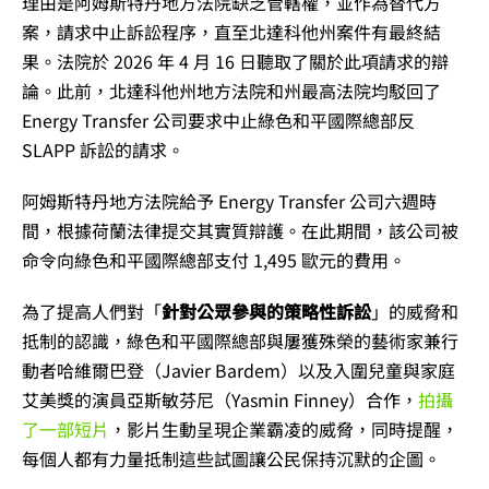
理由是阿姆斯特丹地方法院缺乏管轄權，並作為替代方
案，請求中止訴訟程序，直至北達科他州案件有最終結
果。法院於 2026 年 4 月 16 日聽取了關於此項請求的辯
論。此前，北達科他州地方法院和州最高法院均駁回了
Energy Transfer 公司要求中止綠色和平國際總部反
SLAPP 訴訟的請求。
阿姆斯特丹地方法院給予 Energy Transfer 公司六週時
間，根據荷蘭法律提交其實質辯護。在此期間，該公司被
命令向綠色和平國際總部支付 1,495 歐元的費用。
為了提高人們對
「
針對公眾參與的策略性訴訟
」的
威脅和
抵制的認識，綠色和平國際總部與屢獲殊榮的藝術家兼行
動者哈維爾巴登（Javier Bardem）以及入圍兒童與家庭
艾美獎的演員亞斯敏芬尼（Yasmin Finney）合作，
拍攝
了一部短片
，影片生動呈現企業霸凌的威脅，同時提醒，
每個人都有力量抵制這些試圖讓公民保持沉默的企圖。