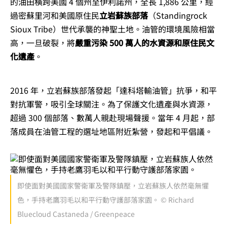
的油田橫跨美國 4 個州至伊利諾州，全長 1,886 公里，經
過密蘇里河和美國原住民
立岩蘇族部落
（Standingrock
Sioux Tribe）世代承襲的神聖土地。油管的環境風險相當
高，一旦破裂，將
嚴重污染 500 萬人的水資源和原住民文
化遺產
。
2016 年，立岩蘇族部落發起「達科塔輸油管」抗爭，和平
對抗軍警，吸引全球關注。為了保護文化遺產與水資源，
超過 300 個部落、數萬人親赴現場聲援。當年 4 月起，部
落成員在油管工程的選址地區附近紮營，發起和平倡議。
即使面對美國國家警衛軍及警隊鎮壓，立岩蘇族人依然毫無懼
色，手持老鷹羽毛以和平行動守護部落家園。 © Richard
Bluecloud Castaneda / Greenpeace