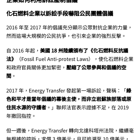
化石燃料企業以訴訟手段嚇阻公民團體倡議
2016 年至 2017 年的倡議充分顯示公眾對抗企業的力量，
然而這場大規模的公民抗爭，也引來企業的強烈反擊。
自 2016 年起，
美國 18 州陸續頒布了《化石燃料反抗議
法》
（Fossil Fuel Anti-protest Laws），使化石燃料企業
和政府官員關係更加緊密，
壓縮了公眾參與和倡議的空
間
。
2017 年，Energy Transfer 發起第一場訴訟，聲稱：「
綠
色和平才是當年倡議的幕後主使，而非立岩蘇族部落或原
住民水源的守護者
。」聯邦法官表示證據不足，在 2019
年撤回指控。
但一週後，Energy Transfer 轉向北達科塔州法院，繼續毫
無根據的控訴，求償 3 億美元，且可追溯至 10 億美元，