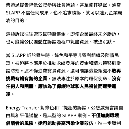
業透過提告降低公眾參與社會議題，甚至使其噤聲。通常
SLAPP 不需任何成果，也不追求勝訴，就可以達到企業霸
凌的目的。
這類訴訟往往索取巨額賠償金，即使企業最終未必勝訴，
也可能讓公民團體在訴訟過程中耗盡資源、被迫沉默。
當 SLAPP 訴訟發生時，綠色和平等非營利組織及陳情民
眾，被迫將本應用於推動永續發展的資金和精力轉移到訴
訟防禦。這不僅浪費寶貴資源，還可能讓這些組織不
敢再
挑戰有錢有勢的企業
，無法專注於原本的環保使命。
沒有
任何人和團體，應該為了保護地球和人民福祉而遭受霸
凌
。
Energy Transfer 對綠色和平提起的訴訟，公然威脅言論自
由與和平倡議權，是典型的 SLAPP 案例。
不僅加劇環境
倡議者的風險，還可能助長高污染企業效仿
，進一步壓制