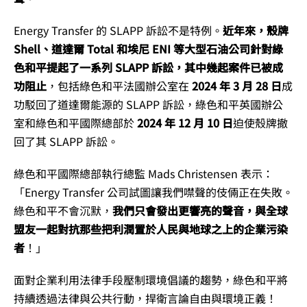
Energy Transfer 的 SLAPP 訴訟不是特例。
近年來，殼牌
Shell、道達爾 Total 和埃尼 ENI 等大型石油公司針對綠
色和平提起了一系列 SLAPP 訴訟，其中幾起案件已被成
功阻止
，包括綠色和平法國辦公室在
2024 年 3 月 28 日
成
功駁回了道達爾能源的 SLAPP 訴訟，綠色和平英國辦公
室和綠色和平國際總部於
2024 年 12 月 10 日
迫使殼牌撤
回了其 SLAPP 訴訟。
綠色和平國際總部執行總監
Mads Christensen
表示：
「Energy Transfer 公司試圖讓我們噤聲的伎倆正在失敗。
綠色和平不會沉默，
我們只會發出更響亮的聲音，與全球
盟友一起對抗那些把利潤置於人民與地球之上的企業污染
者
！」
面對企業利用法律手段壓制環境倡議的趨勢，綠色和平將
持續透過法律與公共行動，捍衛言論自由與環境正義！