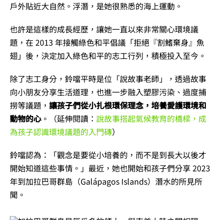
戶外貼近大自然。浮潛，是她很熟悉的海上運動。
也許是這樣的成長經歷，讓她一直以來非常關心環境議
題，在 2013 年接觸綠色和平倡議「拒絕『割鰭棄身』魚
翅」後，決定加入綠色和平的志工行列，積極投入至今。
除了志工身分，鈴噹平時是位「說故事老師」，透過故事
向小朋友分享生活道理，也進一步融入塑膠污染、過度捕
撈等議題，
讓孩子們從小扎根環保理念，培養愛護環境和
動物的心
。（延伸閱讀：
說故事搭起氣候教育的橋樑，成
為孩子認識環境議題的入門磚
）
鈴噹認為：「觀念是要從小培養的，而不是到長大以後才
開始知道這些事情。」最近，她也開始和孩子們分享 2023
年到加拉巴哥群島（Galápagos Islands）潛水的所見所
聞。