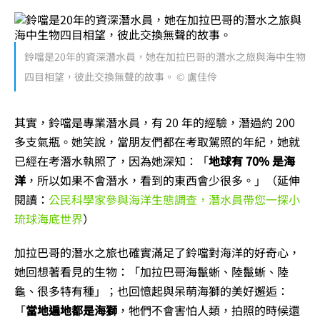
鈴噹是20年的資深潛水員，她在加拉巴哥的潛水之旅與海中生物
四目相望，彼此交換無聲的故事。 © 盧佳伶
其實，鈴噹是專業潛水員，有 20 年的經驗，潛過約 200
多支氣瓶。她笑說，當朋友們都在考取駕照的年紀，她就
已經在考潛水執照了，因為她深知：「
地球有 70% 是海
洋
，所以如果不會潛水，看到的東西會少很多。」（延伸
閱讀：
公民科學家參與海洋生態調查，潛水員帶您一探小
琉球海底世界
）
加拉巴哥的潛水之旅也確實滿足了鈴噹對海洋的好奇心，
她回想著看見的生物：「加拉巴哥海鬣蜥、陸鬣蜥、陸
龜、很多特有種」；也回憶起與呆萌海獅的美好邂逅：
「
當地遍地都是海獅
，牠們不會害怕人類，拍照的時候還