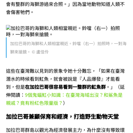
會有整群的海獅游過來合照。」因為當地動物知道人類不
會傷害牠們。
加拉巴哥的海獅和人類相當親近。鈴噹（右一）拍照時，一對海
獅來搶鏡。 © 盧佳伶
這些在臺灣難以見到的景象令她十分難忘，「如果在臺灣
潛水的時候看到魟魚，就會被說是『人品爆發』才能看
到，但是
在加拉巴哥很容易看到一整群的魟魚群
。」（延
伸閱讀：
9個鬼蝠魟小知識：在臺灣海域出沒？和鯊魚是
親戚？竟有粉紅色限量版？
）
加拉巴哥兼顧保育和經濟，打造野生動物天堂
加拉巴哥群島以觀光為經濟發展主力，為什麼沒有導致環