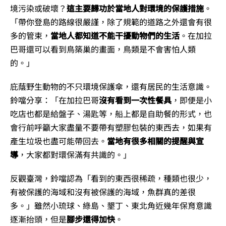
境污染或破壞？
這主要歸功於當地人對環境的保護措施
。
「帶你登島的路線很嚴謹，除了規範的道路之外還會有很
多的管束，
當地人都知道不能干擾動物們的生活
。在加拉
巴哥還可以看到鳥築巢的畫面，鳥類是不會害怕人類
的。」
庇蔭野生動物的不只環境保護傘，還有居民的生活意識。
鈴噹分享：「在加拉巴哥
沒有看到一次性餐具
，即便是小
吃店也都是給盤子、湯匙等，船上都是自助餐的形式，也
會行前呼籲大家盡量不要帶有塑膠包裝的東西去，如果有
產生垃圾也盡可能帶回去。
當地有很多相關的提醒與宣
導
，大家都對環保滿有共識的。」
反觀臺灣，鈴噹認為「看到的東西很稀疏，種類也很少，
有被保護的海域和沒有被保護的海域，魚群真的差很
多。」雖然小琉球、綠島、墾丁、東北角近幾年保育意識
逐漸抬頭，但是
腳步還得加快
。