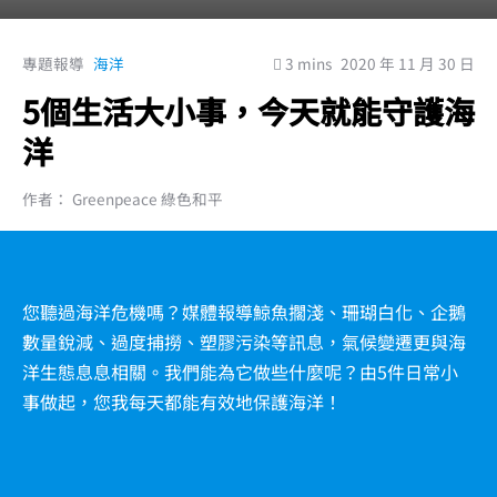
專題報導
海洋
3 mins
2020 年 11 月 30 日
5個生活大小事，今天就能守護海
洋
作者： Greenpeace 綠色和平
您聽過海洋危機嗎？媒體報導鯨魚擱淺、珊瑚白化、企鵝
數量銳減、過度捕撈、塑膠污染等訊息，氣候變遷更與海
洋生態息息相關。我們能為它做些什麼呢？由5件日常小
事做起，您我每天都能有效地保護海洋！