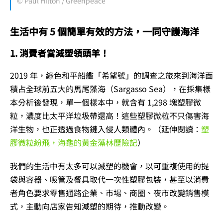
© Paul Hilton / Greenpeace
生活中有 5 個簡單有效的方法，一同守護海洋
1. 消費者當減塑領頭羊！
2019 年，綠色和平船艦「希望號」的調查之旅來到海洋面
積占全球前五大的馬尾藻海（Sargasso Sea），在採集樣
本分析後發現，單一個樣本中，就含有 1,298 塊塑膠微
粒，濃度比太平洋垃圾帶還高！這些塑膠微粒不只傷害海
洋生物，也正透過食物鏈入侵人類體內。（延伸閱讀：
塑
膠微粒紛飛，海龜的黃金藻林歷險記
）
我們的生活中有太多可以減塑的機會，以可重複使用的提
袋與容器、吸管及餐具取代一次性塑膠包裝，甚至以消費
者角色要求零售通路企業、市場、商圈、夜市改變銷售模
式，主動向店家告知減塑的期待，推動改變。