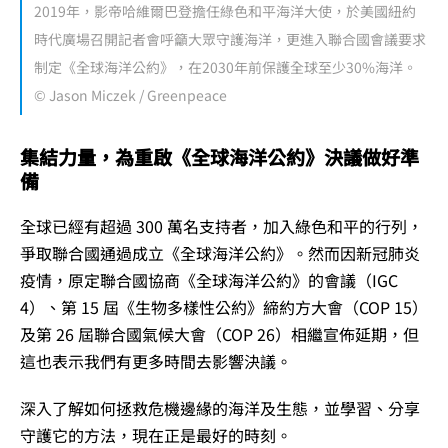
2019年，影帝哈維爾巴登擔任綠色和平海洋大使，於美國紐約
時代廣場召開記者會呼籲大眾守護海洋，更進入聯合國會議要求
制定《全球海洋公約》，在2030年前保護全球至少30%海洋。
© Jason Miczek / Greenpeace
集結力量，為重啟《全球海洋公約》決議做好準
備
全球已經有超過 300 萬名支持者，加入綠色和平的行列，
爭取聯合國通過成立《全球海洋公約》。然而因新冠肺炎
疫情，原定聯合國協商《全球海洋公約》的會議（IGC
4）、第 15 屆《生物多樣性公約》締約方大會（COP 15）
及第 26 屆聯合國氣候大會（COP 26）相繼宣佈延期，但
這也表示我們有更多時間去影響決議。
深入了解如何拯救危機邊緣的海洋及生態，並學習、分享
守護它的方法，現在正是最好的時刻。