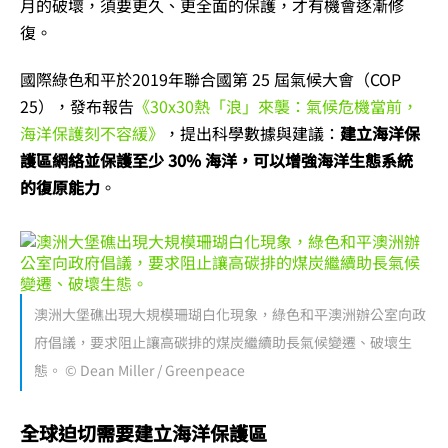
月的破壞，須要更久、更全面的保護，才有機會逐漸修
復。
國際綠色和平於2019年聯合國第 25 屆氣候大會（COP
25），發布報告
《30x30熱「浪」來襲：氣候危機當前，
海洋保護刻不容緩》
，提出科學數據與建議：
建立海洋保
護區網絡並保護至少 30% 海洋，可以增強海洋生態系統
的復原能力
。
澳洲大堡礁出現大規模珊瑚白化現象，綠色和平澳洲辦公室向政
府倡議，要求阻止讓高碳排的煤炭繼續助長氣候變遷、破壞生
態。 © Dean Miller / Greenpeace
全球迫切需要建立海洋保護區