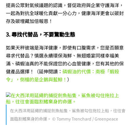
提高公眾對氣候議題的認識，督促政府與企業守護海洋，
一起為對抗全球暖化貢獻一分心力，健康海洋更會以碳封
存及碳埋藏加倍報恩！
3. 尋找代替品，不要驚動生態
如果天秤彼端是海洋健康，即使有口腹需求，您是否願意
尋求代替品？慎選永續環保海鮮、無翅婚宴同樣幸福美
滿、磷蝦油真的不能保證您的心血管健康，您有其他的保
健產品選擇！（延伸閱讀：
磷蝦油的代價：南極「蝦殺
令」，倒楣的是企鵝與藍鯨！
）
在大西洋用延繩釣捕捉劍魚船隻，鯊魚被勾住拖拉上船，往往會
面臨割鰭棄身的命運。 © Tommy Trenchard / Greenpeace