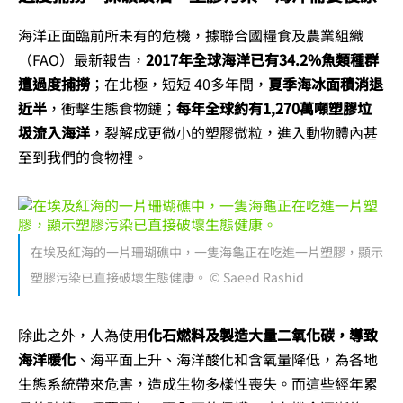
海洋正面臨前所未有的危機，據聯合國糧食及農業組織
（FAO）最新報告，
2017年全球海洋已有34.2%魚類種群
遭過度捕撈
；在北極，短短 40多年間，
夏季海冰面積消退
近半
，衝擊生態食物鏈；
每年全球約有1,270萬噸塑膠垃
圾流入海洋
，裂解成更微小的塑膠微粒，進入動物體內甚
至到我們的食物裡。
在埃及紅海的一片珊瑚礁中，一隻海龜正在吃進一片塑膠，顯示
塑膠污染已直接破壞生態健康。 © Saeed Rashid
除此之外，人為使用
化石燃料及製造大量二氧化碳，導致
海洋暖化
、海平面上升、海洋酸化和含氧量降低，為各地
生態系統帶來危害，造成生物多樣性喪失。而這些經年累