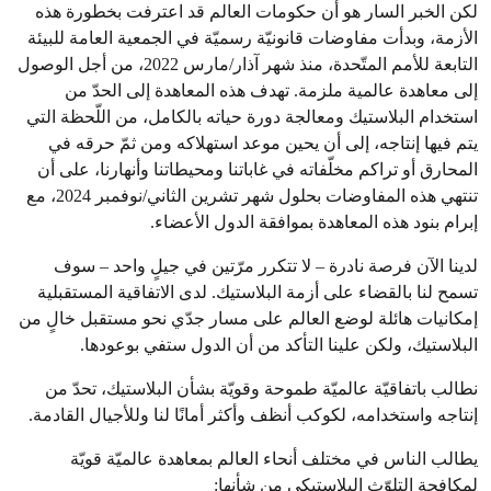
لكن الخبر السار هو أن حكومات العالم قد اعترفت بخطورة هذه
الأزمة، وبدأت مفاوضات قانونيّة رسميّة في الجمعية العامة للبيئة
التابعة للأمم المتّحدة، منذ شهر آذار/مارس 2022، من أجل الوصول
إلى معاهدة عالمية ملزمة. تهدف هذه المعاهدة إلى الحدّ من
استخدام البلاستيك ومعالجة دورة حياته بالكامل، من اللّحظة التي
يتم فيها إنتاجه، إلى أن يحين موعد استهلاكه ومن ثمّ حرقه في
المحارق أو تراكم مخلّفاته في غاباتنا ومحيطاتنا وأنهارنا، على أن
تنتهي هذه المفاوضات بحلول شهر تشرين الثاني/نوفمبر 2024، مع
إبرام بنود هذه المعاهدة بموافقة الدول الأعضاء.
لدينا الآن فرصة نادرة – لا تتكرر مرّتين في جيلٍ واحد – سوف
تسمح لنا بالقضاء على أزمة البلاستيك. لدى الاتفاقية المستقبلية
إمكانيات هائلة لوضع العالم على مسار جدّي نحو مستقبل خالٍ من
البلاستيك، ولكن علينا التأكد من أن الدول ستفي بوعودها.
نطالب باتفاقيّة عالميّة طموحة وقويّة بشأن البلاستيك، تحدّ من
إنتاجه واستخدامه، لكوكب أنظف وأكثر أمانًا لنا وللأجيال القادمة.
يطالب الناس في مختلف أنحاء العالم بمعاهدة عالميّة قويّة
لمكافحة التلوّث البلاستيكي من شأنها: