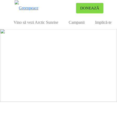
To
DONEAZĂ
Meniu
Vino să vezi Arctic Sunrise
Campanii
Implică-te
Legendarul vas Greenpeace, Arctic
RAPORT: De la codru la cod de ba
SALVĂM PĂDURILE DIN