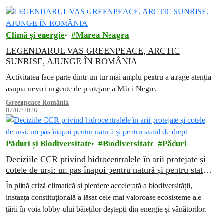
Climă și energie
Marea Neagra
LEGENDARUL VAS GREENPEACE, ARCTIC
SUNRISE, AJUNGE ÎN ROMÂNIA
Activitatea face parte dintr-un tur mai amplu pentru a atrage atenția
asupra nevoii urgente de protejare a Mării Negre.
Greenpeace România
07/07/2026
Păduri și Biodiversitate
Biodiversitate
Păduri
Deciziile CCR privind hidrocentralele în arii protejate și
cotele de urși: un pas înapoi pentru natură și pentru statul
de drept
În plină criză climatică și pierdere accelerată a biodiversității,
instanța constituțională a lăsat cele mai valoroase ecosisteme ale
țării în voia lobby-ului băieților deștepți din energie și vânătorilor.