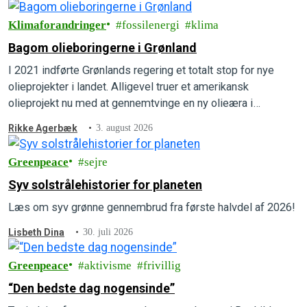
Klimaforandringer
fossilenergi
klima
Bagom olieboringerne i Grønland
I 2021 indførte Grønlands regering et totalt stop for nye
olieprojekter i landet. Alligevel truer et amerikansk
olieprojekt nu med at gennemtvinge en ny olieæra i
Grønlands undergrund. Forstå, hvordan det kan lade sig gøre,
Rikke Agerbæk
3. august 2026
hvad der er på spil, og hvad der kan gøres for at forhindre
det i at ske.
Greenpeace
sejre
Syv solstrålehistorier for planeten
Læs om syv grønne gennembrud fra første halvdel af 2026!
Lisbeth Dina
30. juli 2026
Greenpeace
aktivisme
frivillig
“Den bedste dag nogensinde”