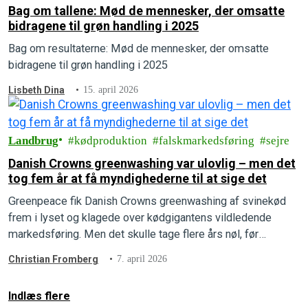
Bag om tallene: Mød de mennesker, der omsatte
bidragene til grøn handling i 2025
Bag om resultaterne: Mød de mennesker, der omsatte
bidragene til grøn handling i 2025
Lisbeth Dina
15. april 2026
Landbrug
kødproduktion
falskmarkedsføring
sejre
Danish Crowns greenwashing var ulovlig – men det
tog fem år at få myndighederne til at sige det
Greenpeace fik Danish Crowns greenwashing af svinekød
frem i lyset og klagede over kødgigantens vildledende
markedsføring. Men det skulle tage flere års nøl, før
afgørelsen faldt, og Greenpeace vandt klagesagen.
Christian Fromberg
7. april 2026
Indlæs flere