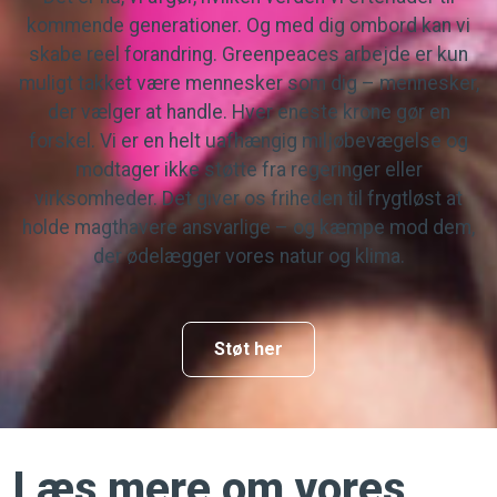
kommende generationer. Og med dig ombord kan vi
skabe reel forandring. Greenpeaces arbejde er kun
muligt takket være mennesker som dig – mennesker,
der vælger at handle. Hver eneste krone gør en
forskel. Vi er en helt uafhængig miljøbevægelse og
modtager ikke støtte fra regeringer eller
virksomheder. Det giver os friheden til frygtløst at
holde magthavere ansvarlige – og kæmpe mod dem,
der ødelægger vores natur og klima.
Støt her
Læs mere om vores