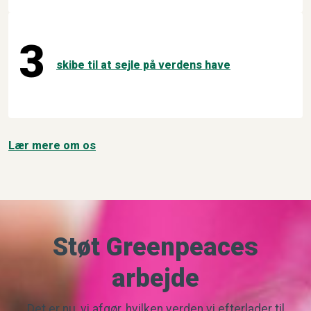
3
skibe til at sejle på verdens have
Lær mere om os
Støt Greenpeaces
arbejde
Det er nu, vi afgør, hvilken verden vi efterlader til