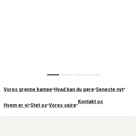
plastiktraktat🌎
planeten🌍
SKRIV UNDER🧡
SKRIV UNDER 💚
Støt fast her
Læs mere
Slide resumed
•
•
•
Vores grønne kampe
Hvad kan du gøre
Seneste nyt
Kontakt os
•
•
•
Hvem er vi
Støt os
Vores sejre