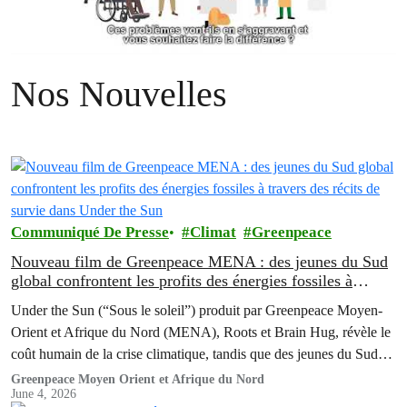
Nos Nouvelles
Communiqué De Presse
Climat
Greenpeace
Nouveau film de Greenpeace MENA : des jeunes du Sud
global confrontent les profits des énergies fossiles à
travers des récits de survie dans Under the Sun
Under the Sun (“Sous le soleil”) produit par Greenpeace Moyen-
Orient et Afrique du Nord (MENA), Roots et Brain Hug, révèle le
coût humain de la crise climatique, tandis que des jeunes du Sud
global mettent en lumière ses racines coloniales et appellent les
Greenpeace Moyen Orient et Afrique du Nord
June 4, 2026
pollueurs historiques à assumer leurs responsabilités.