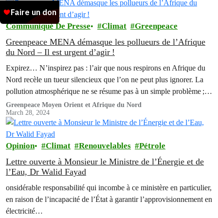
Communiqué De Presse
Climat
Greenpeace
Greenpeace MENA démasque les pollueurs de l’Afrique
du Nord – Il est urgent d’agir !
Expirez… N’inspirez pas : l’air que nous respirons en Afrique du
Nord recèle un tueur silencieux que l’on ne peut plus ignorer. La
pollution atmosphérique ne se résume pas à un simple problème ; il
s’agit d’une crise alarmante aux conséquences trop meurtrières
Greenpeace Moyen Orient et Afrique du Nord
March 28, 2024
pour être négligées.
Opinion
Climat
Renouvelables
Pétrole
Lettre ouverte à Monsieur le Ministre de l’Énergie et de
l’Eau, Dr Walid Fayad
onsidérable responsabilité qui incombe à ce ministère en particulier,
en raison de l’incapacité de l’État à garantir l’approvisionnement en
électricité…