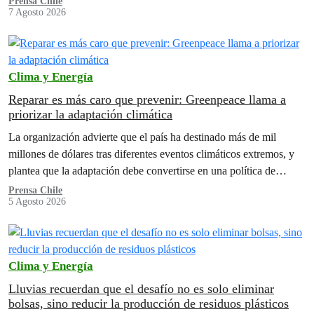
Prensa Chile
7 Agosto 2026
Clima y Energía
Reparar es más caro que prevenir: Greenpeace llama a
priorizar la adaptación climática
La organización advierte que el país ha destinado más de mil
millones de dólares tras diferentes eventos climáticos extremos, y
plantea que la adaptación debe convertirse en una política de
Estado para reducir los impactos humanos y económicos de futuras
Prensa Chile
5 Agosto 2026
emergencias.
Clima y Energía
Lluvias recuerdan que el desafío no es solo eliminar
bolsas, sino reducir la producción de residuos plásticos