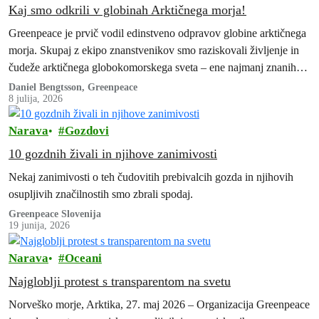
Kaj smo odkrili v globinah Arktičnega morja!
Greenpeace je prvič vodil edinstveno odpravov globine arktičnega
morja. Skupaj z ekipo znanstvenikov smo raziskovali življenje in
čudeže arktičnega globokomorskega sveta – ene najmanj znanih
divjin na Zemlji – in…
Daniel Bengtsson, Greenpeace
8 julija, 2026
Narava
Gozdovi
10 gozdnih živali in njihove zanimivosti
Nekaj zanimivosti o teh čudovitih prebivalcih gozda in njihovih
osupljivih značilnostih smo zbrali spodaj.
Greenpeace Slovenija
19 junija, 2026
Narava
Oceani
Najgloblji protest s transparentom na svetu
Norveško morje, Arktika, 27. maj 2026 – Organizacija Greenpeace