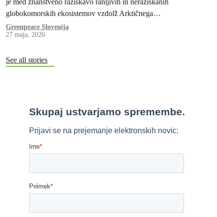
je med znanstveno raziskavo ranljivih in neraziskanih
globokomorskih ekosistemov vzdolž Arktičnega
srednjeoceanskega grebena s pomočjo podvodnega robota
Greenpeace Slovenija
27 maja, 2026
svetovnim voditeljem poslala neposredno…
See all stories