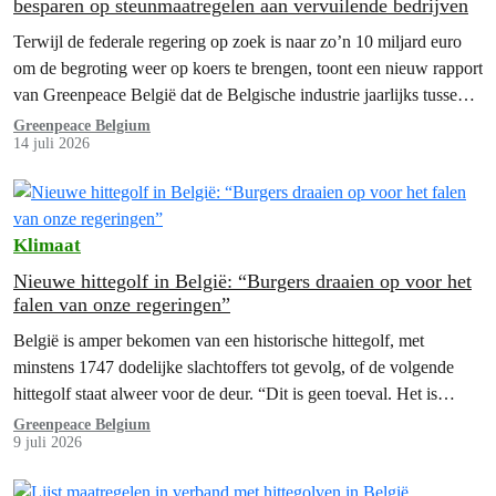
besparen op steunmaatregelen aan vervuilende bedrijven
Terwijl de federale regering op zoek is naar zo’n 10 miljard euro
om de begroting weer op koers te brengen, toont een nieuw rapport
van Greenpeace België dat de Belgische industrie jaarlijks tussen
5,7 en 7,4 miljard euro ontvangt via allerlei energie- en
Greenpeace Belgium
14 juli 2026
klimaatgerelateerde steunmaatregelen. Opvallend: vooral sterk
vervuilende sectoren profiteren hier het meest van.…
Klimaat
Nieuwe hittegolf in België: “Burgers draaien op voor het
falen van onze regeringen”
België is amper bekomen van een historische hittegolf, met
minstens 1747 dodelijke slachtoffers tot gevolg, of de volgende
hittegolf staat alweer voor de deur. “Dit is geen toeval. Het is…
Greenpeace Belgium
9 juli 2026