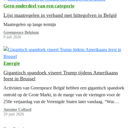
Geen onderdeel van een categorie
Lijst maatregelen in verband met hittegolven in België
Maatregelen op lange termijn
Greenpeace Belgium
9 juli 2026
Energie
Gigantisch spandoek viseert Trump tijdens Amerikaans
feest in Brussel
Activisten van Greenpeace België hebben een gigantisch spandoek
ontrold op de Grote Markt, in de marge van de vieringen voor de
250e verjaardag van de Verenigde Staten later vandaag. “War.
Greed. Energy Crisis. What’s there to celebrate?” viel er te lezen
Antoine Collard
29 juni 2026
op het spandoek van maar liefst 600 m2.