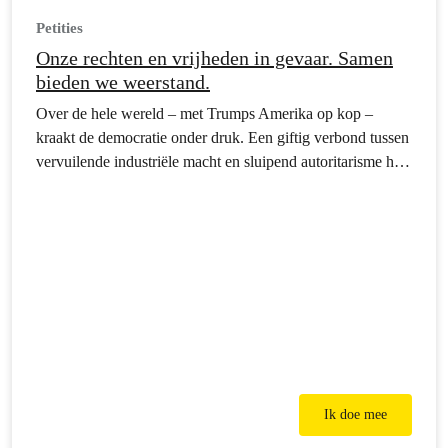
Petities
Onze rechten en vrijheden in gevaar. Samen
bieden we weerstand.
Over de hele wereld – met Trumps Amerika op kop –
kraakt de democratie onder druk. Een giftig verbond tussen
vervuilende industriële macht en sluipend autoritarisme holt
de fundamenten van onze samenleving uit. Onze
grondrechten en vrijheden worden aangevallen. Ons
leefmilieu wordt kaalgestript.
Ik doe mee