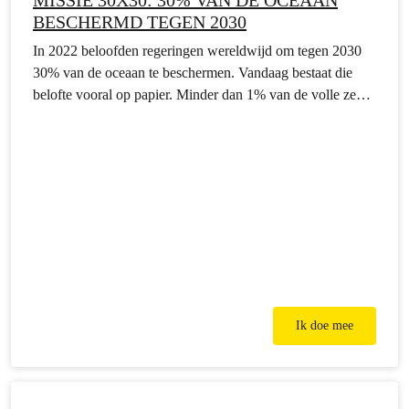
MISSIE 30X30: 30% VAN DE OCEAAN
BESCHERMD TEGEN 2030
In 2022 beloofden regeringen wereldwijd om tegen 2030
30% van de oceaan te beschermen. Vandaag bestaat die
belofte vooral op papier. Minder dan 1% van de volle zee is
daadwerkelijk beschermd. Het juiste kader is er nochtans:
het VN-Oceaanverdrag dat in 2026 in werking trad na
meer dan 20 jaar onderhandelen. Wat ontbreekt zijn
ambitieuze…
Ik doe mee