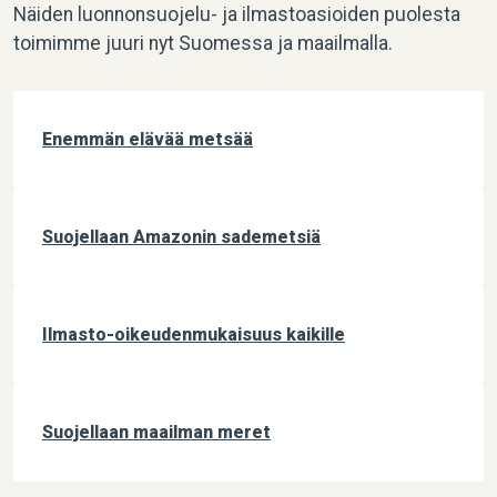
Näiden luonnonsuojelu- ja ilmastoasioiden puolesta
toimimme juuri nyt Suomessa ja maailmalla.
Enemmän elävää metsää
Suojellaan Amazonin sademetsiä
Ilmasto-oikeudenmukaisuus kaikille
Suojellaan maailman meret