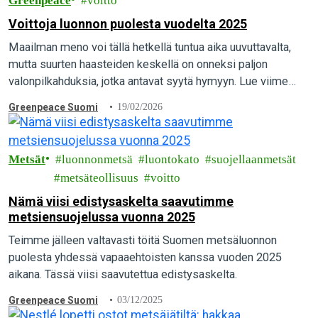
Greenpeace
voitto
Voittoja luonnon puolesta vuodelta 2025
Maailman meno voi tällä hetkellä tuntua aika uuvuttavalta,
mutta suurten haasteiden keskellä on onneksi paljon
valonpilkahduksia, jotka antavat syytä hymyyn. Lue viime
vuoden onnistumisista ja ota mukaasi annos toivoa!
Greenpeace Suomi
19/02/2026
Metsät
luonnonmetsä
luontokato
suojellaanmetsät
metsäteollisuus
voitto
Nämä viisi edistysaskelta saavutimme
metsiensuojelussa vuonna 2025
Teimme jälleen valtavasti töitä Suomen metsäluonnon
puolesta yhdessä vapaaehtoisten kanssa vuoden 2025
aikana. Tässä viisi saavutettua edistysaskelta.
Greenpeace Suomi
03/12/2025