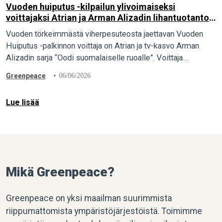
Vuoden huiputus -kilpailun ylivoimaiseksi
voittajaksi Atrian ja Arman Alizadin lihantuotantoa
markkinoiva sarja “Oodi suomalaiselle ruoalle”
Vuoden törkeimmästä viherpesuteosta jaettavan Vuoden
Huiputus -palkinnon voittaja on Atrian ja tv-kasvo Arman
Alizadin sarja “Oodi suomalaiselle ruoalle”. Voittaja
julkistettiin lauantaina 6.6. Greenpeacen Nousu-festivaalien
Greenpeace
06/06/2026
yhteydessä Helsingin Tekstin talolla. Greenpeacen
järjestämässä…
Lue lisää
Mikä Greenpeace?
Greenpeace on yksi maailman suurimmista
riippumattomista ympäristöjärjestöistä. Toimimme