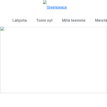
Ky
Valikko
Lahjoita
Toimi nyt
Mitä teemme
Meist
Rauhaa, ei öljysotia
Aloita matkasi lahjoittajana