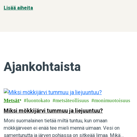
Lisää aiheita
Ajankohtaista
Metsät
luontokato
metsäteollisuus
monimuotoisuus
Miksi mökkijärvi tummuu ja liejuuntuu?
Moni suomalainen tietää miltä tuntuu, kun omaan
mökkijärveen ei enää tee mieli mennä uimaan. Vesi on
samentunutta ja järven pohjassa on sitkeää limaa. Mikä