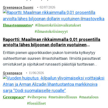
aiheuttaa vesien pilaantumista, ja mitä yksittäinen…
Greenpeace Suomi
02/07/2026
Ilmastonmuutos
ilmastokriisinvaikutukset
ilmastokriisinsyyt
Raportti: Maailman rikkaimmalla 0,01 prosentilla
arviolta lähes biljoonan dollarin vuotuinen
ilmastovelka
Erittäin pienen upporikkaiden joukon toiminta kytkeytyy
suhteettoman suureen ilmastohaittaan. Ilmiötä paisuttavat
omistukset ja sijoitukset runsaasti päästöjä tuottavaan
toimintaan sekä hiili-intensiivinen elämäntapa, paljastaa
Greenpeace
11/06/2026
tuore kansainvälinen raportti.
Greenpeace
viherpesu
metsäteollisuus
maatalous
fossiiliset