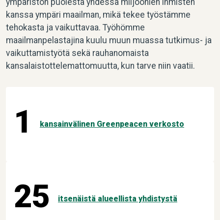
ympäristön puolesta yhdessä miljoonien ihmisten
kanssa ympäri maailman, mikä tekee työstämme
tehokasta ja vaikuttavaa. Työhömme
maailmanpelastajina kuulu muun muassa tutkimus- ja
vaikuttamistyötä sekä rauhanomaista
kansalaistottelemattomuutta, kun tarve niin vaatii.
1
kansainvälinen Greenpeacen verkosto
25
itsenäistä alueellista yhdistystä