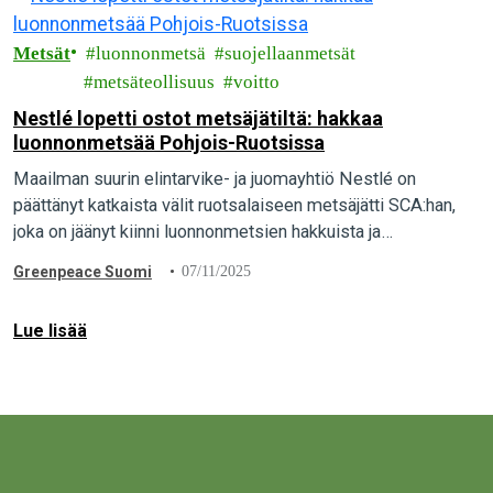
Metsät
luonnonmetsä
suojellaanmetsät
metsäteollisuus
voitto
Nestlé lopetti ostot metsäjätiltä: hakkaa
luonnonmetsää Pohjois-Ruotsissa
Maailman suurin elintarvike- ja juomayhtiö Nestlé on
päättänyt katkaista välit ruotsalaiseen metsäjätti SCA:han,
joka on jäänyt kiinni luonnonmetsien hakkuista ja
saamelaisille tärkeiden porojen laidunmaiden tuhoamisesta
Greenpeace Suomi
07/11/2025
Pohjois-Ruotsissa.
Lue lisää