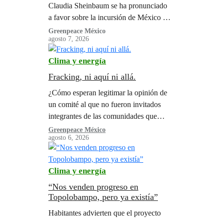
Claudia Sheinbaum se ha pronunciado
a favor sobre la incursión de México en
el fracking. Pero de qué va realmente el
Greenpeace México
agosto 7, 2026
fracking y por qué decimos ni ahora ni
nunca?
Clima y energía
Fracking, ni aquí ni allá.
¿Cómo esperan legitimar la opinión de
un comité al que no fueron invitados
integrantes de las comunidades que
serían directamente afectadas, ni
Greenpeace México
agosto 6, 2026
personas expertas en epidemiología,
derechos humanos y territorios
indígenas?
Clima y energía
“Nos venden progreso en
Topolobampo, pero ya existía”
Habitantes advierten que el proyecto