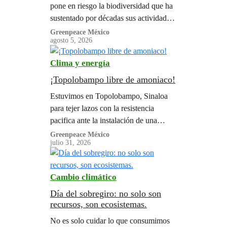
pone en riesgo la biodiversidad que ha
sustentado por décadas sus actividades
económicas en la Bahía de Ohuira.
Greenpeace México
agosto 5, 2026
“Nos están vendiendo una idea de
progreso y desarrollo, pero eso ya
Clima y energía
existía en nuestra Bahía”, afirman
¡Topolobampo libre de amoniaco!
Estuvimos en Topolobampo, Sinaloa
para tejer lazos con la resistencia
pacifica ante la instalación de una
planta de amoniaco en este territorio.
Greenpeace México
julio 31, 2026
Cambio climático
Día del sobregiro: no solo son
recursos, son ecosistemas.
No es solo cuidar lo que consumimos