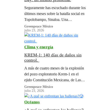
Seguramente has escuchado durante los
últimos meses sobre la batalla social en
Topolobampo, Sinaloa. Una
comunidad unida contra el
Greenpeace México
julio 23, 2026
megaproyecto industrial de una planta
de amoniaco que amenaza la vida…
Clima y energía
KREM-1: 140 días de daños sin
control.
A más de cuatro meses de la explosión
del pozo exploratorio Krem-1 en el
ejido Constitución Mexicana, de Las
Choapas, Veracruz, comunidades y
Greenpeace México
julio 23, 2026
organizaciones de la Alianza Mexicana
Contra el Fracking, hacemos un
Océanos
llamado urgente para que Petróleos
Mexicanos y autoridades competentes
¿A qué se enfrentan las ballenas?