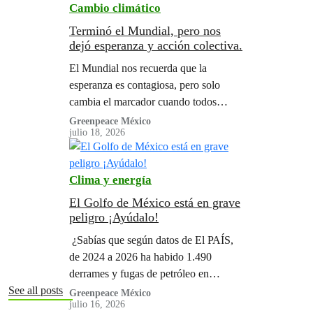
Cambio climático
Terminó el Mundial, pero nos
dejó esperanza y acción colectiva.
El Mundial nos recuerda que la
esperanza es contagiosa, pero solo
cambia el marcador cuando todos
decidimos jugar en el mismo equipo.
Greenpeace México
julio 18, 2026
Clima y energía
El Golfo de México está en grave
peligro ¡Ayúdalo!
¿Sabías que según datos de El PAÍS,
de 2024 a 2026 ha habido 1.490
derrames y fugas de petróleo en
México? Te contamos como sumar tu
See all posts
Greenpeace México
julio 16, 2026
voz para evitar tantos desastres por