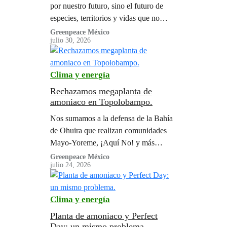
por nuestro futuro, sino el futuro de
especies, territorios y vidas que no
deben pagar por nuestra inconsciencia
Greenpeace México
julio 30, 2026
o desinformación.
Clima y energía
Rechazamos megaplanta de
amoniaco en Topolobampo.
Nos sumamos a la defensa de la Bahía
de Ohuira que realizan comunidades
Mayo-Yoreme, ¡Aquí No! y más
colectivos
Greenpeace México
julio 24, 2026
Clima y energía
Planta de amoniaco y Perfect
Day: un mismo problema.