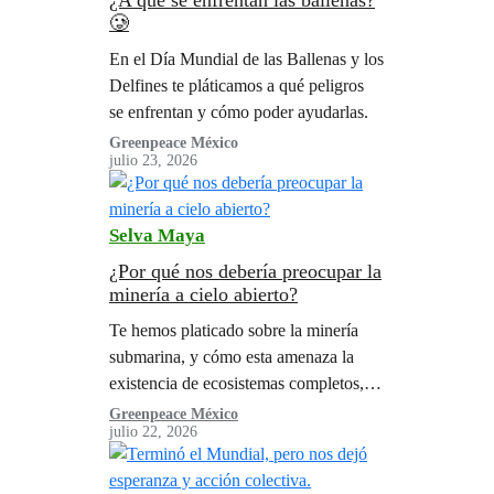
🥲
En el Día Mundial de las Ballenas y los
Delfines te pláticamos a qué peligros
se enfrentan y cómo poder ayudarlas.
Greenpeace México
julio 23, 2026
Selva Maya
¿Por qué nos debería preocupar la
minería a cielo abierto?
Te hemos platicado sobre la minería
submarina, y cómo esta amenaza la
existencia de ecosistemas completos,
especies únicas y eventualmente
Greenpeace México
julio 22, 2026
impacta la vida cotidiana de las
comunidades y personas de…