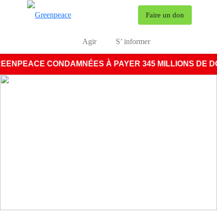
To
Faire un don
Menu
Agir
S’ informer
REENPEACE CONDAMNÉES À PAYER 345 MILLIONS DE DOL