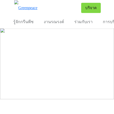
To
บริจาค
เมนู
รู้จักกรีนพีซ
งานรณรงค์
ร่วมกับเรา
การบร
Plastic Doc and Talk : ดูหนังตั้งวง
แลนด์บริดจ์ VS แหล่งอาหารทะเ
ร่วมสนับสนุนการสร้าง “ทะเล
#LiterallyNastyGas