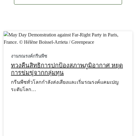
งานรณรงค์กรีนพีซ
ทวงคืนสิทธิการปกป้องสภาพภูมิอากาศ หยุด
การข่มขู่จากกลุ่มทุน
กรีนพีซทั่วโลกกำลังส่งเสียงและเริ่มรณรงค์แคมเปญ
ระดับโลก…