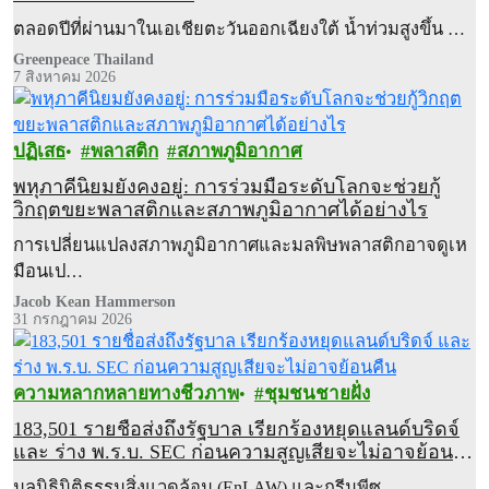
ตลอดปีที่ผ่านมาในเอเชียตะวันออกเฉียงใต้ น้ำท่วมสูงขึ้น …
Greenpeace Thailand
7 สิงหาคม 2026
ปฏิเสธ
พลาสติก
สภาพภูมิอากาศ
พหุภาคีนิยมยังคงอยู่: การร่วมมือระดับโลกจะช่วยกู้
วิกฤตขยะพลาสติกและสภาพภูมิอากาศได้อย่างไร
การเปลี่ยนแปลงสภาพภูมิอากาศและมลพิษพลาสติกอาจดูเห
มือนเป…
Jacob Kean Hammerson
31 กรกฎาคม 2026
ความหลากหลายทางชีวภาพ
ชุมชนชายฝั่ง
183,501 รายชื่อส่งถึงรัฐบาล เรียกร้องหยุดแลนด์บริดจ์
และ ร่าง พ.ร.บ. SEC ก่อนความสูญเสียจะไม่อาจย้อน
คืน
มูลนิธินิติธรรมสิ่งแวดล้อม (EnLAW) และกรีนพีซ