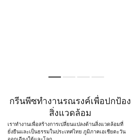
คุย(หาดใหญ่)
คุณจะเลือกอะไร ?
ชุมชน”
ตดไม่ดัง … แต่พังทุกอย่าง
ก๊าซฟอสซิลคือปัญหา ไม่ใช่ทางออก
ท่าเรือน้ำลึกได้รับการกำหนดว่าจะตั้งอยู่ที่
ลงชื่อสนับสนุนการสร้าง “ทะเลชุมชน” หรือพื้นที่คุ้มคร
บริเวณอ่าวไ
หยุดขยายก๊าซฟอสซิลในเอเชียตะวันออกเฉียงใต้
4 กรกฎาคม 2569
อ.แหลมริ่ว จ.ชุมพร
ทะเลที่ชุมชนเป็นผู้นำ (Community-led marine protected
และ
บริเวณฝั่งอันดามัน ที่แหลมอ่าว
13:30 น. เป็นต้นไปที่
จ.ระนอง
areas) และปกป้องสิทธิของชุมชนชายฝั่งที่กำลังได้รับผ
การขุดลอกทะเลและถมทะเลกว่า 6,000 ไร่ เพื่
Lorem Ipsum Space
หาดใหญ่
ชมฟรี! ไม่มีค่าใช้จ่าย 20 ที่เท่านั้น
โครงการ อาจทำให้แหล่งอาหารของคนไทยอีกแหล่งหนึ
ทบจากทั้งวิกฤตสภาพภูมิอากาศ มลพิษจากอุตสาหกรร
อยากรู้ว่าทำไม คลิก!
หายไปตลอดกาล
ประมงทำลายล้าง
ลงทะเบียนดูฟรี
ร่วมรณรงค์กับเรา
ร่วมลงชื่อ
Slide resumed
กรีนพีซทำงานรณรงค์เพื่อปกป้อง
สิ่งแวดล้อม
เราทำงานเพื่อสร้างการเปลี่ยนแปลงด้านสิ่งแวดล้อมที่
ยั่งยืนและเป็นธรรมในประเทศไทย ภูมิภาคเอเชียตะวัน
ออกเฉียงใต้และโลก