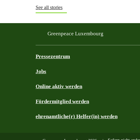
See all stories
Greenpeace Luxembourg
Pressezentrum
Jobs
Online aktiv werden
Fördermitglied werden
ehrenamtliche(r) Helfer(in) werden