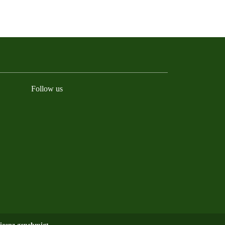
Follow us
BlueSky
Facebook
Instagram
YouTube
LinkedIn
TikTok