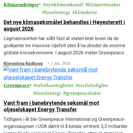
Klimaendringer
nyttklimasøksmål
klimarettssaker
fossilenergi
klimakrise
Det nye klimasøksmålet behandles i Høyesterett i
august 2026
Lagmannsretten har slått fast at staten brøt loven da de
godkjente tre massive oljefelt uten å ha utredet de enorme
globale konsekvensene. I august 2026 møter Greenpeace
og Natur og Ungdom staten i Høyesterett.
Klimentina Radkova
1 juli, 2026
Greenpeace
urfolksrettigheter
sivilulydighet
fossilenergi
greenpeacefakta
Vant fram i banebrytende søksmål mot
oljeselskapet Energy Transfer
Tidligere i år ble Greenpeace International og Greenpeace-
organisasjoner i USA dømt til å betale omtrent 3,3 milliarder