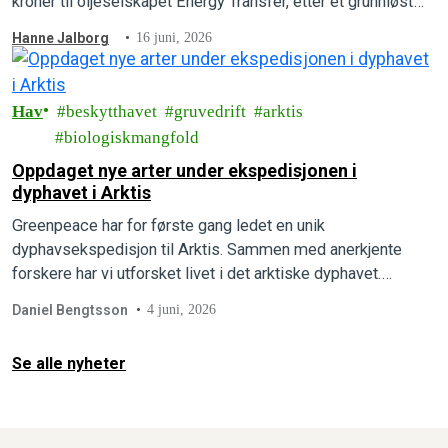
kroner til oljeselskapet Energy Transfer, etter et grunnløst
søksmål fra oljegiganten. Nå har Greenpeace International
Hanne Jalborg
16 juni, 2026
vunnet fram i et banebrytende motsøksmål.
Hav
beskytthavet
gruvedrift
arktis
biologiskmangfold
Oppdaget nye arter under ekspedisjonen i
dyphavet i Arktis
Greenpeace har for første gang ledet en unik
dyphavsekspedisjon til Arktis. Sammen med anerkjente
forskere har vi utforsket livet i det arktiske dyphavet.
Forskerne om bord er ganske sikre på at de har oppdaget
Daniel Bengtsson
4 juni, 2026
flere helt nye, hittil ukjente arter.
Se alle nyheter