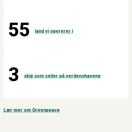
55
land vi opererer i
3
skip som seiler på verdenshavene
Lær mer om Greenpeace