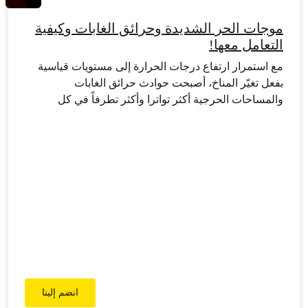
موجات الحر الشديدة وحرائق الغابات وكيفية
التعامل معها!
مع استمرار ارتفاع درجات الحرارة إلى مستويات قياسية
بفعل تغيّر المناخ، أصبحت حوادث حرائق الغابات
والمساحات الحرجية أكثر تواترا وأكثر تطرفاً في كل
مناطق العالم تقريباً، وأصبح من الضروري نشر الوعي بين
أفراد المجتمع حول كيفية تفاديها والتعامل معها. إذ سببها
معروف: “تغير المناخ” فلنكن مستعدين!
انضم إلينا