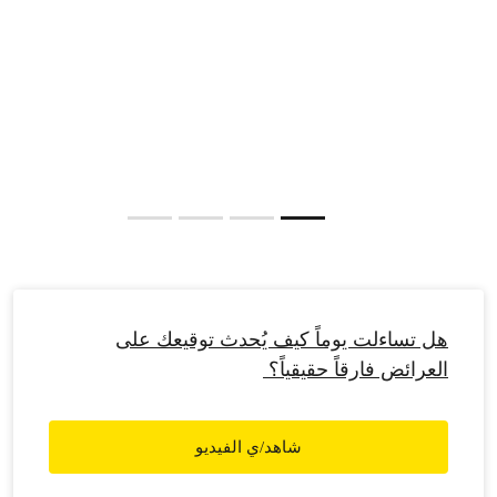
الحرب الدائرة أضرارًا عميقة وطويلة الأمد بالبيئة التي تعتمد
قفوا إلى جانب العدالة. أضيفوا أسماءكم وشارِكوا العريضة. لقد
المجتمعات في بقائها.
اطّلع على التقرير
حان وقت التحرّك الآن. نحن نبحر، وأنتم تدعمون هذه الرحلة
بالتوقيع.
اطّلع على البيان
أظهروا دعمكم
slide resumed
هل تساءلت يوماً كيف يُحدث توقيعك على
العرائض فارقاً حقيقياً؟
شاهد/ي الفيديو