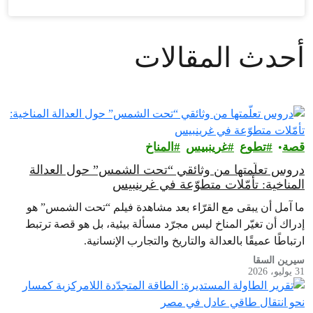
أحدث المقالات
قصة
تطوع
غرينبيس‎
المناخ
دروس تعلّمتها من وثائقي “تحت الشمس” حول العدالة
المناخية: تأمّلات متطوّعة في غرينبيس
ما آمل أن يبقى مع القرّاء بعد مشاهدة فيلم “تحت الشمس” هو
إدراك أن تغيّر المناخ ليس مجرّد مسألة بيئية، بل هو قصة ترتبط
ارتباطًا عميقًا بالعدالة والتاريخ والتجارب الإنسانية.
سيرين السقا
31 يوليو، 2026