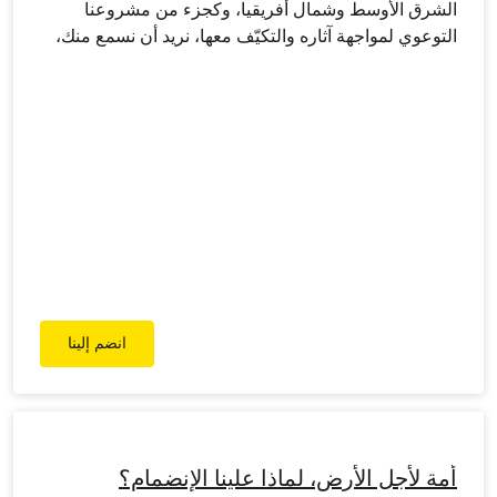
الشرق الأوسط وشمال أفريقيا، وكجزء من مشروعنا
التوعوي لمواجهة آثاره والتكيّف معها، نريد أن نسمع منك،
ومن المواطنين في جميع أنحاء المنطقة الذين يشهدون
على التغيرات من حولهم، تلك التي تسبَّبَ بها الاحترار
العالمي.
انضم إلينا
أمة لأجل الأرض، لماذا علينا الإنضمام؟