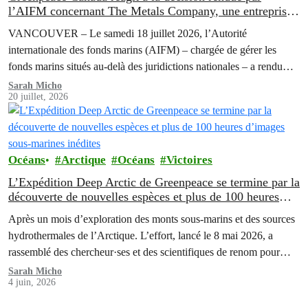
l’AIFM concernant The Metals Company, une entreprise
canadienne d’exploitation minière en eaux profondes
VANCOUVER – Le samedi 18 juillet 2026, l’Autorité
internationale des fonds marins (AIFM) – chargée de gérer les
fonds marins situés au-delà des juridictions nationales – a rendu
une décision confirmant qu’elle ne suspendrait pas son enquête sur
Sarah Micho
20 juillet, 2026
Nauru Ocean Resources Inc (« NORI ») et Tonga Offshore Mining
Limited (« TOML »), deux filiales de la minière canadienne The
Metals…
Océans
Arctique
Océans
Victoires
L’Expédition Deep Arctic de Greenpeace se termine par la
découverte de nouvelles espèces et plus de 100 heures
d’images sous-marines inédites
Après un mois d’exploration des monts sous-marins et des sources
hydrothermales de l’Arctique. L’effort, lancé le 8 mai 2026, a
rassemblé des chercheur·ses et des scientifiques de renom pour
explorer les écosystèmes des grands fonds marins à des
Sarah Micho
4 juin, 2026
profondeurs allant jusqu’à 3 000 mètres.