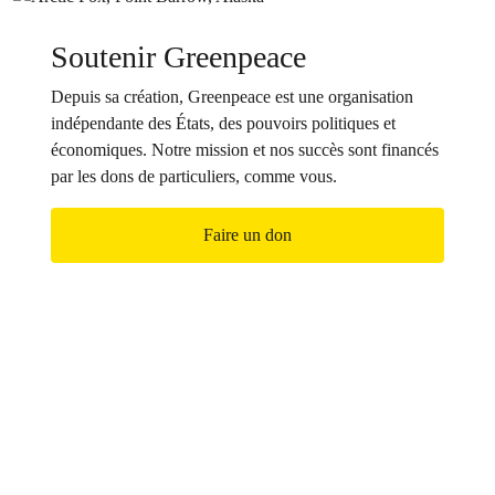
Soutenir Greenpeace
Depuis sa création, Greenpeace est une organisation
indépendante des États, des pouvoirs politiques et
économiques. Notre mission et nos succès sont financés
par les dons de particuliers, comme vous.
Faire un don
Rejoignez-nous !
Ensemble, nous faisons partie d’un mouvement
mondial en pleine expansion, déterminé à provoquer