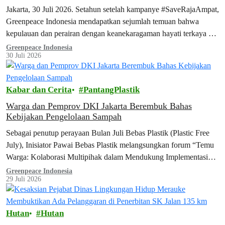
Jakarta, 30 Juli 2026. Setahun setelah kampanye #SaveRajaAmpat,
Greenpeace Indonesia mendapatkan sejumlah temuan bahwa
kepulauan dan perairan dengan keanekaragaman hayati terkaya di
dunia ini belum benar-benar aman dari ancaman tambang. Temuan
Greenpeace Indonesia
30 Juli 2026
tersebut terungkap dalam laporan terbaru Greenpeace, Surga yang
Tak Terlindungi, yang dipublikasikan hari ini. Seiring dengan
peluncuran laporan ini, aktivis Greenpeace menggelar aksi
Kabar dan Cerita
PantangPlastik
damai…
Warga dan Pemprov DKI Jakarta Berembuk Bahas
Kebijakan Pengelolaan Sampah
Sebagai penutup perayaan Bulan Juli Bebas Plastik (Plastic Free
July), Inisiator Pawai Bebas Plastik melangsungkan forum “Temu
Warga: Kolaborasi Multipihak dalam Mendukung Implementasi
Kebijakan Pengelolaan Sampah” di Jakarta Future Hub, Jakarta
Greenpeace Indonesia
29 Juli 2026
Pusat. Forum yang digagas oleh Greenpeace Indonesia, Dietplastik
Indonesia, Divers Clean Action, Indorelawan, WALHI Jakarta, dan
WALHI Nasional ini mempertemukan berbagai elemen masyarakat
Hutan
Hutan
sipil…