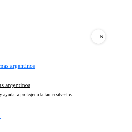
N
e
x
t
as argentinos
ayudar a proteger a la fauna silvestre.