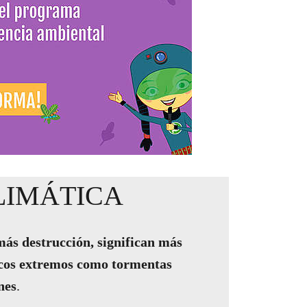
CLIMÁTICA
más destrucción, significan más
icos extremos como tormentas
nes
.