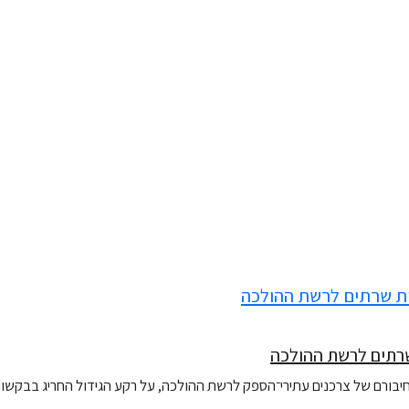
ורם של צרכנים עתירי־הספק לרשת ההולכה, על רקע הגידול החריג בבקשות לח