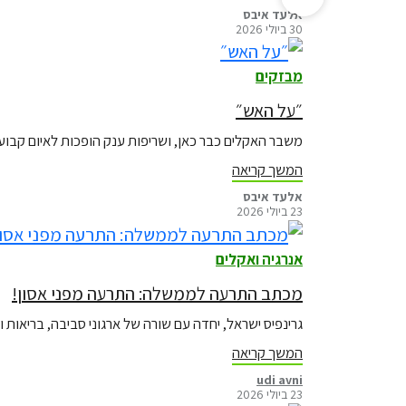
אלעד איבס
ה
30 ביולי 2026
מ
ש
מבזקים
י
ך
״על האש״
משבר האקלים כבר כאן, ושריפות ענק הופכות לאיום קבוע 
המשך קריאה
אלעד איבס
23 ביולי 2026
אנרגיה ואקלים
מכתב התרעה לממשלה: התרעה מפני אסון!
גרינפיס ישראל, יחדה עם שורה של ארגוני סביבה, בריאות
המשך קריאה
udi avni
23 ביולי 2026