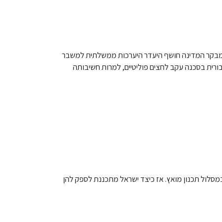
ות בישראל, עם התחממות מהירה וארוכה. דוח מבקר המדינה חושף היעדר היערכות ממשלתית למשבר
ורית בסכנה עקב לחצים פוליטיים, למרות חשיבותה
מסלול תכנון מואץ. אז כיצד ישראל מתכננת לספק להן