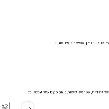
אנחנו קונים. איך אפשר לצמצם אותו?
ר
ו
ת ייחודיות, אשר אינן קיימות בשום מקום אחר. עכשיו, כל
ז
ח
⚥︎
ל