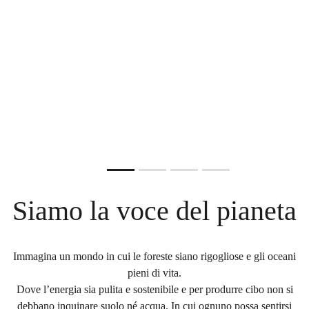
CONSERVATO LA VITA PER
DI UN CAMION PIENO DI
IMPATTO, TUTTO STILE
CIBO!
MILIONI DI ANNI. ORA RISCHIA
PLASTICA FINISCE NEGLI
Scegli la nuova borraccia Impact
Ferma i pesticidi, difendi salute e ambiente.
DI PERDERLA.
OCEANI!
ACQUISTA ORA
FIRMA ORA
È ora di dire basta!
DIVENTA CUSTODE DEL MARE
FIRMA ORA
Slide resumed
Siamo la voce del pianeta
Immagina un mondo in cui le foreste siano rigogliose e gli oceani
pieni di vita.
Dove l’energia sia pulita e sostenibile e per produrre cibo non si
debbano inquinare suolo né acqua. In cui ognuno possa sentirsi