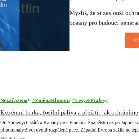
Myslíš, že si zaslouží och
oceány pro budoucí generac
Ch
Nezařazeno
ZměnaKlimatu
Lesy&Pralesy
Extrémní horka, fosilní paliva a přežití: jak ochráníme
Od Spojených států a Kanady přes Francii a Španělsko až po Japonsko,
připomínaly život uvnitř rozpálené pece. Západní Evropa zažila nejtep
Mehdi Leman