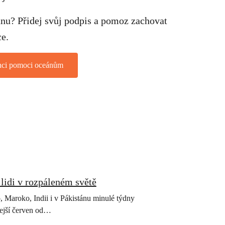
ranu? Přidej svůj podpis a pomoz zachovat
e.
ci pomoci oceánům
 lidi v rozpáleném světě
 Maroko, Indii i v Pákistánu minulé týdny
lejší červen od…