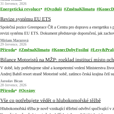
31 července, 2026
Energetická revoluce
Ovzduší
ZměnaKlimatu
KonecD
Revize systému EU ETS
Společná pozice Greenpeace ČR a Centra pro dopravu a energetiku s 
revizi systému EU ETS. Dokument představuje doporučení, jak zachov
Miriam Macurová
29 července, 2026
Příroda
ZměnaKlimatu
KonecDobyFosilní
Lesy&Pral
Bilance Motoristů na MŽP: rozklad institucí místo och
V době, kdy potřebujeme silné a kompetentní vedení Ministerstva životn
Andrej Babiš resort straně Motoristé sobě, zatímco česká krajina čelí 
Jaroslav Bican
28 července, 2026
Příroda
Oceány
Vše co potřebujete vědět o hlubokomořské těžbě
Hlubokomořská těžba je nově vznikající těžební odvětví spočívající v