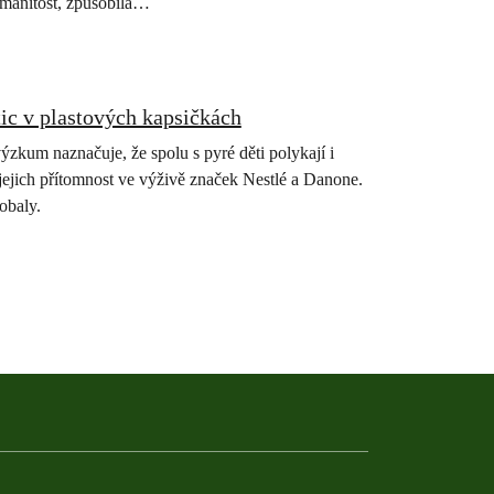
ozmanitost, způsobila…
tic v plastových kapsičkách
zkum naznačuje, že spolu s pyré děti polykají i
 jejich přítomnost ve výživě značek Nestlé a Danone.
obaly.