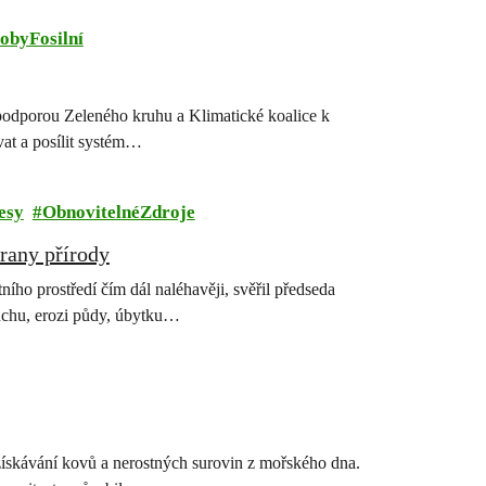
obyFosilní
podporou Zeleného kruhu a Klimatické koalice k
at a posílit systém…
esy
ObnovitelnéZdroje
rany přírody
ího prostředí čím dál naléhavěji, svěřil předseda
suchu, erozi půdy, úbytku…
 získávání kovů a nerostných surovin z mořského dna.