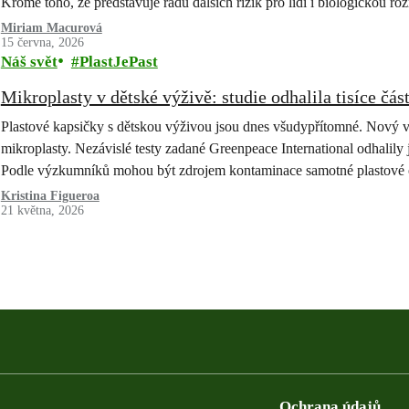
Kromě toho, že představuje řadu dalších rizik pro lidi i biologickou r
Miriam Macurová
15 června, 2026
Náš svět
PlastJePast
Mikroplasty v dětské výživě: studie odhalila tisíce čás
Plastové kapsičky s dětskou výživou jsou dnes všudypřítomné. Nový vý
mikroplasty. Nezávislé testy zadané Greenpeace International odhalily
Podle výzkumníků mohou být zdrojem kontaminace samotné plastové 
Kristina Figueroa
21 května, 2026
Ochrana údajů