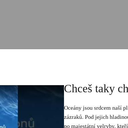
Chceš taky ch
Oceány jsou srdcem naší pla
zázraků. Pod jejich hladino
po majestátní velryby, kteří