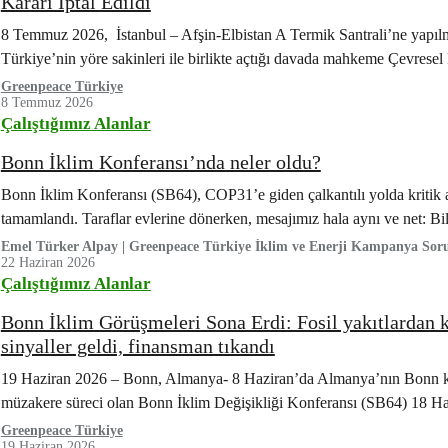
Kararı İptal Edildi
8 Temmuz 2026, İstanbul – Afşin-Elbistan A Termik Santrali’ne yapılm
Türkiye’nin yöre sakinleri ile birlikte açtığı davada mahkeme Çevre
Greenpeace Türkiye
8 Temmuz 2026
Çalıştığımız Alanlar
Bonn İklim Konferansı’nda neler oldu?
Bonn İklim Konferansı (SB64), COP31’e giden çalkantılı yolda kritik a
tamamlandı. Taraflar evlerine dönerken, mesajımız hala aynı ve net: B
Emel Türker Alpay | Greenpeace Türkiye İklim ve Enerji Kampanya So
22 Haziran 2026
Çalıştığımız Alanlar
Bonn İklim Görüşmeleri Sona Erdi: Fosil yakıtlardan k
sinyaller geldi, finansman tıkandı
19 Haziran 2026 – Bonn, Almanya- 8 Haziran’da Almanya’nın Bonn ken
müzakere süreci olan Bonn İklim Değişikliği Konferansı (SB64) 18 Haz
Greenpeace Türkiye
19 Haziran 2026