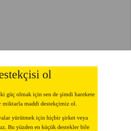
stekçisi ol
ki güç olmak için sen de şimdi harekete
ir miktarla maddi destekçimiz ol.
ar yürütmek için hiçbir şirket veya
z. Bu yüzden en küçük destekler bile