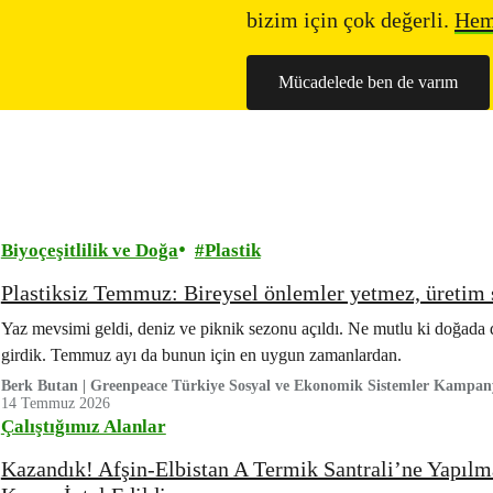
bizim için çok değerli.
Heme
Mücadelede ben de varım
Biyoçeşitlilik ve Doğa
Plastik
Plastiksiz Temmuz: Bireysel önlemler yetmez, üretim s
Yaz mevsimi geldi, deniz ve piknik sezonu açıldı. Ne mutlu ki doğada 
girdik. Temmuz ayı da bunun için en uygun zamanlardan.
Berk Butan | Greenpeace Türkiye Sosyal ve Ekonomik Sistemler Kampa
14 Temmuz 2026
Çalıştığımız Alanlar
Kazandık! Afşin-Elbistan A Termik Santrali’ne Yapıl