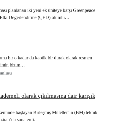
ası planlanan iki yeni ek üniteye karşı Greenpeace
sel Etki Değerlendirme (ÇED) olumlu…
ma bir o kadar da kaotik bir durak olarak resmen
ilimin bizim…
rumlusu
ademeli olarak çıkılmasına dair karışık
tinde başlayan Birleşmiş Milletler’in (BM) teknik
iran’da sona erdi.