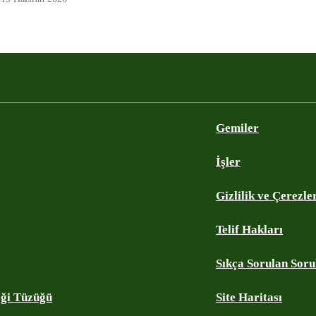
Gemiler
İşler
Gizlilik ve Çerezle
Telif Hakları
Sıkça Sorulan Soru
eği Tüzüğü
Site Haritası