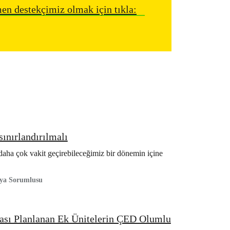
n destekçimiz olmak için tıkla:
ınırlandırılmalı
daha çok vakit geçirebileceğimiz bir dönemin içine
nya Sorumlusu
ması Planlanan Ek Ünitelerin ÇED Olumlu