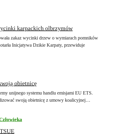
wycinki karpackich olbrzymów
owała zakaz wycinki drzew o wymiarach pomników
otarła Inicjatywa Dzikie Karpaty, przewiduje
swoją obietnicę
formy unijnego systemu handlu emisjami EU ETS.
alizować swoją obietnicę z umowy koalicyjnej…
Człowieka
u TSUE