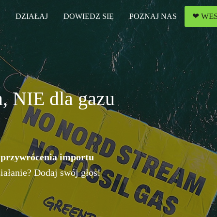
❤ WES
DZIAŁAJ
DOWIEDZ SIĘ
POZNAJ NAS
, NIE dla gazu
wesprzyj śledztwo
sach Mazur i Podlasia.
imy, dokąd wyjeżdżają ścięte
 przywrócenia importu
ziałanie? Dodaj swój głos!