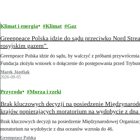
Klimat i energia
Klimat
Gaz
Greenpeace Polska idzie do sądu przeciwko Nord Str
rosyjskim gazem”
Greenpeace Polska idzie do sądu, by walczyć z próbami przywrócenia 
Fundacja złożyła wniosek o dołączenie do postępowania przed Tryb
Marek Józefiak
2026-08-05
Przyroda
Morza i rzeki
Brak kluczowych decyzji na posiedzenie Międzynarod
krajów popierających moratorium na wydobycie z dna
Brak kluczowych decyzji na posiedzenie Międzynarodowej Organizacj
moratorium na wydobycie z dna oceanów wzrosła do 46.
Greenpeace Polska