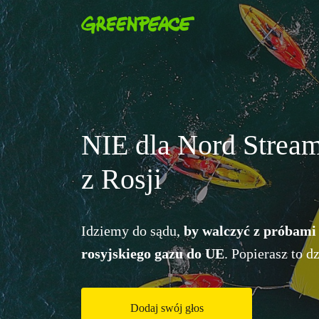
NIE dla Nord Stream
Leśne Patrole – 
z Rosji
Rozpoczynamy
Leśne Patrole
w la
Udokumentujemy wycinki. Sprawdz
Idziemy do sądu,
by walczyć z próbami
Previous
drzewa. Pomóż nam w tym!
rosyjskiego gazu do UE
. Popierasz to d
Wspieram!
Dodaj swój głos