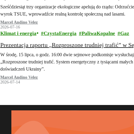
Sześćdziesiąt trzy organizacje ekologiczne apelują do rządu: Odrzućc
wyrok TSUE, wprowadźcie realną kontrolę społeczną nad lasami.
Marcel Andino Velez
2026-07-16
Klimat i energia
CzystaEnergia
PaliwaKopalne
Gaz
Prezentacja raportu „Rozproszone trudniej trafić” w
W środę, 15 lipca, o godz. 16:00 dwie sejmowe podkomisje wysłuchają
„Rozproszone trudniej trafić. System energetyczny z tysiącami małych ź
doświadczeń Ukrainy”.
Marcel Andino Velez
2026-07-14