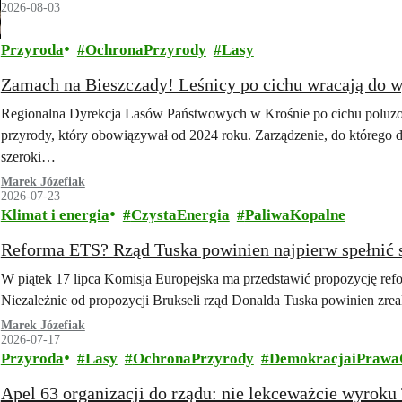
2026-08-03
Przyroda
OchronaPrzyrody
Lasy
Zamach na Bieszczady! Leśnicy po cichu wracają do 
Regionalna Dyrekcja Lasów Państwowych w Krośnie po cichu poluz
przyrody, który obowiązywał od 2024 roku. Zarządzenie, do którego d
szeroki…
Marek Józefiak
2026-07-23
Klimat i energia
CzystaEnergia
PaliwaKopalne
Reforma ETS? Rząd Tuska powinien najpierw spełnić 
W piątek 17 lipca Komisja Europejska ma przedstawić propozycję re
Niezależnie od propozycji Brukseli rząd Donalda Tuska powinien zre
Marek Józefiak
2026-07-17
Przyroda
Lasy
OchronaPrzyrody
DemokracjaiPrawa
Apel 63 organizacji do rządu: nie lekceważcie wyrok