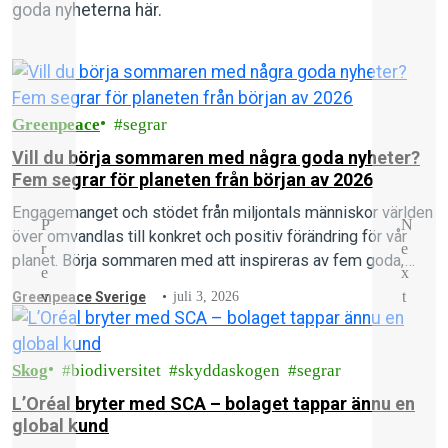
goda nyheterna här.
Greenpeace
segrar
Vill du börja sommaren med några goda nyheter?
Fem segrar för planeten från början av 2026
Engagemanget och stödet från miljontals människor världen
P
N
över omvandlas till konkret och positiv förändring för vår
r
e
planet. Börja sommaren med att inspireras av fem goda,
e
x
gröna nyheter från första hälften av 2026!
v
t
Greenpeace Sverige
juli 3, 2026
Skog
biodiversitet
skyddaskogen
segrar
L’Oréal bryter med SCA – bolaget tappar ännu en
global kund