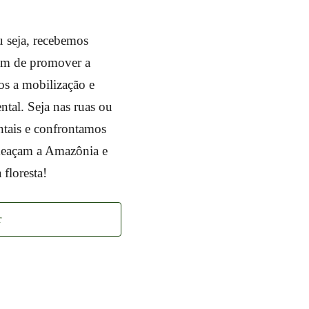
 seja, recebemos
lém de promover a
os a mobilização e
ntal. Seja nas ruas ou
ntais e confrontamos
meaçam a Amazônia e
 floresta!
r