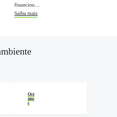
financiou…
Saiba mais
ambiente
Oce
ano
s