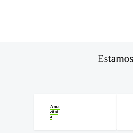
Estamos
Ama
zôni
a