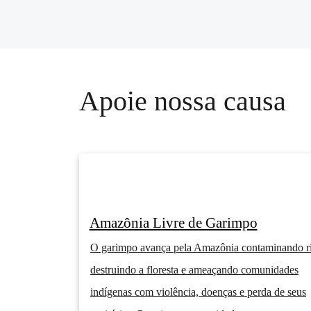
Apoie nossa causa
Amazônia Livre de Garimpo
O garimpo avança pela Amazônia contaminando ri
destruindo a floresta e ameaçando comunidades
indígenas com violência, doenças e perda de seus