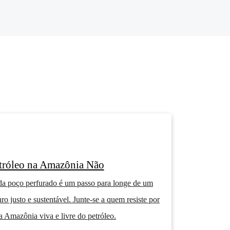
tróleo na Amazônia Não
a poço perfurado é um passo para longe de um
uro justo e sustentável. Junte-se a quem resiste por
 Amazônia viva e livre do petróleo.