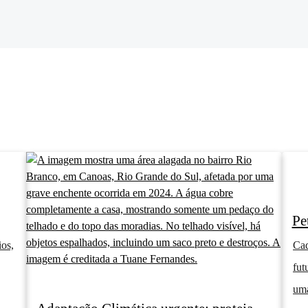
Pe
os,
Cad
fut
uma