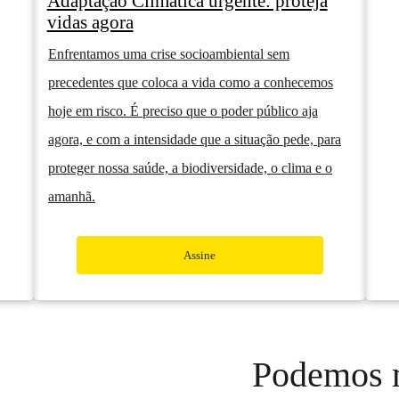
Adaptação Climática urgente: proteja
vidas agora
Enfrentamos uma crise socioambiental sem
precedentes que coloca a vida como a conhecemos
hoje em risco. É preciso que o poder público aja
agora, e com a intensidade que a situação pede, para
proteger nossa saúde, a biodiversidade, o clima e o
amanhã.
Assine
Podemos 