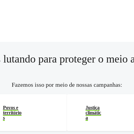
 lutando para proteger o meio 
Fazemos isso por meio de nossas campanhas:
Povos e
Justiça
território
climátic
s
a