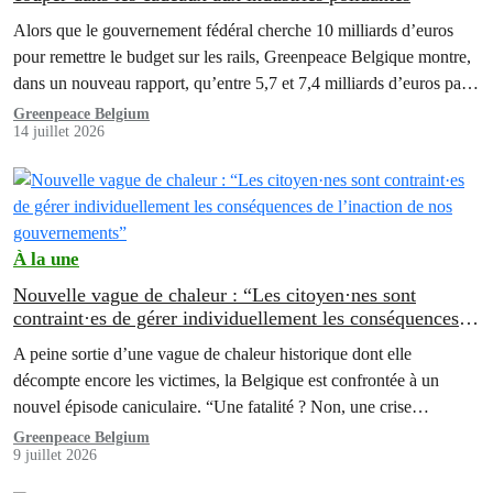
Alors que le gouvernement fédéral cherche 10 milliards d’euros
pour remettre le budget sur les rails, Greenpeace Belgique montre,
dans un nouveau rapport, qu’entre 5,7 et 7,4 milliards d’euros par
an bénéficient à l’industrie belge via des mécanismes liés à
Greenpeace Belgium
14 juillet 2026
l’énergie et au climat, avec un avantage particulier pour des
secteurs fortement polluants. « La situation climatique…
À la une
Nouvelle vague de chaleur : “Les citoyen·nes sont
contraint·es de gérer individuellement les conséquences
de l’inaction de nos gouvernements”
A peine sortie d’une vague de chaleur historique dont elle
décompte encore les victimes, la Belgique est confrontée à un
nouvel épisode caniculaire. “Une fatalité ? Non, une crise
annoncée…
Greenpeace Belgium
9 juillet 2026