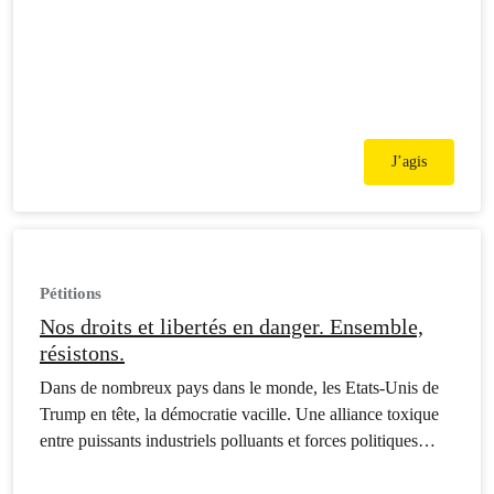
J’agis
Pétitions
Nos droits et libertés en danger. Ensemble,
résistons.
Dans de nombreux pays dans le monde, les Etats-Unis de
Trump en tête, la démocratie vacille. Une alliance toxique
entre puissants industriels polluants et forces politiques
autoritaires met à mal les fondements de nos sociétés. Nos
droits et libertés fondamentales sont attaqués. Notre