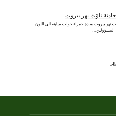
ادثة تلوّث نهر بيروت
شباط/ فبراير الماضي، تلوث نهر بيروت بمادة حمراء حولت مياهه الى اللون
ن المسؤولين…
تالي