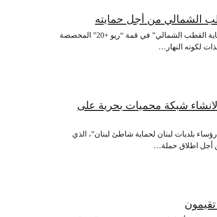
طب الشمالي من أجل حمايته
ريو دي جانيرو، 21 حزيران 2012 – أطلقت غرينبيس اليوم حملة “حماية القطب الشمالي” في قمة “ريو +20” المخصصة
لذات لكونه النهار…
لانشاء شبكة محميات بحرية على
ؤساء بلديات لبنان لحماية شاطئ لبنان”، الذي
من أجل اطلاق حملة…
تقيمون