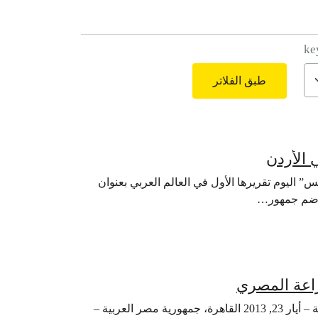
ke
طبق الفلاتر
 الأردن
لأخضر “غرينبيس” اليوم تقريرها الأول في العالم العربي بعنوان
ر ضم جمهور…
راعة المصري
المحاصيل المحورة وراثياً جريمة ضد الفلاح و المستهلك قصة محورية – أيار 23, 2013 القاهرة، جمهورية مصر العربية –