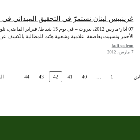
غرينبيس لبنان تستمرّ في التحقيق الميداني في ح
07 آذار/مارس 2012، بيروت – في يوم 15 
الأحمر وتسببت بعاصفة اعلامية وشعبية هبّت للمطالبة بالكشف ع
fadi gedeon
7 مارس، 2012
بق
1
…
40
41
42
43
44
ال