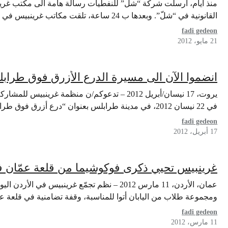
منذ أيام، أرسلت شركة “شل” للنفطيات رسالة هامة الى مكتب غرين
القانونية في “شلّ”. وبعدها ب 24 ساعة، تلقت مكاتب غرينبيس في كل من…
fadi gedeon
21 مايو، 2012
انضموا الآن الى مسيرة الدرع الأزرق فوق طراب
يروت، 17 نيسان/أبريل 2012 – تدعوكم/ن منظمة غري
في 22 نيسان 2012، في مدينة طرابلس بعنوان “درع أزرق فوق طرابلس” للمطالبة…
fadi gedeon
17 أبريل، 2012
غرينبيس تحيي ذكرى فوكوشيما من قلعة عمّان ف
عمان، الأردن، 11 مارس 2012 – نظم تجمّع غرينبي
ومجموعة طلاب من اليابان أتوا للمناسبة، وقفة تضامنية في قلعة عم
fadi gedeon
11 مارس، 2012