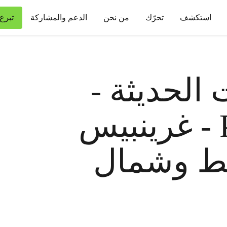
تبرع
استكشف
تحرّك
من نحن
الدعم والمشاركة
 الحديثة -
Page 42 of 44 - غرينبيس
ط وشمال