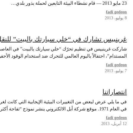
23 مايو 2013 — قام نشطاء البيئة التابعين لحملة بذور بلدي…
fadi gedeon
8 يوليو، 2013
غرينبيس تشارك في “خلي سيارتك بالبيت” للنقل
شاركت غرينبيس في تنظيم تحرّك “خلي سيارتك بالبيت” في العاصمة ا
المستدام”، احتفالاً باليوم العالمي للتحرك ضد استخدام الوقود ال
fadi gedeon
7 يوليو، 2013
انتصاراتنا
في ما يلي عرض لبعض من التغييرات البيئية الإيجابية التي كانت لغ
في العام 1971. موقع شركة أبل الالكتروني ينشر نموذج “تفاحة أكثر…
fadi gedeon
12 أبريل، 2013