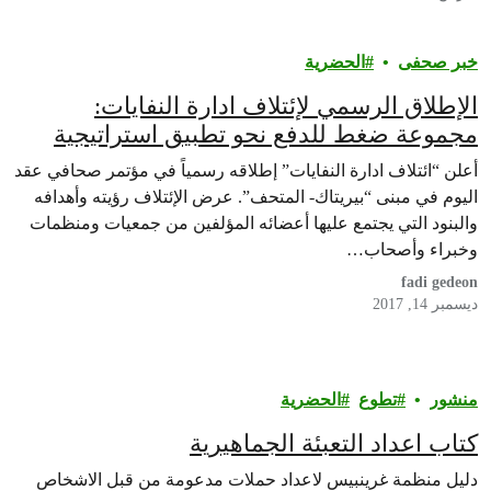
خبر صحفى
الحضرية
الإطلاق الرسمي لإئتلاف ادارة النفايات:
مجموعة ضغط للدفع نحو تطبيق استراتيجية
مستدامة لإدارة النفايات!
أعلن “ائتلاف ادارة النفايات” إطلاقه رسمياً في مؤتمر صحافي عقد
اليوم في مبنى “بيريتاك- المتحف”. عرض الإئتلاف رؤيته وأهدافه
والبنود التي يجتمع عليها أعضائه المؤلفين من جمعيات ومنظمات
وخبراء وأصحاب…
fadi gedeon
ديسمبر 14, 2017
منشور
تطوع
الحضرية
كتاب اعداد التعبئة الجماهيرية
دليل منظمة غرينبيس لاعداد حملات مدعومة من قبل الاشخاص