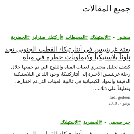
جميع المقالات
منشور
الاستهلاك
المحيطات
أركتيك_صنرايز
الحضرية
بعثة غرينبيس في أنتارتيكا/ القطب الجنوبي تجد
تلوثاً بلاستيكياً وكيماويات خطرة في مياه
أنتاركتيكا
كشف تحليل مختبري لعينات المياه والثلوج التي تم جمعها خلال
رحلة غرينبيس الأخيرة إلى أنتاركتيكا، وجود اللدائن البلاستيكية
الدقيقة والمواد الكيميائية في غالبية العينات التي تم اختبارها.
وتعليقاً على ذلك،…
fadi gedeon
يونيو 7, 2018
خبر صحفى
الحضرية
الاستهلاك