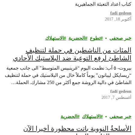
كتاب اعداد التعبئة الجماهيرية
fadi gedeon
أكتوبر 18, 2017
خبر صحفى
تطوع
الحضرية
الاستهلاك
المئات من الناشطين في حملة لتنظيف
الشاطئ لرفع التوعية ضد البلاستيك الأحادي
الاستعمال
بيروت- ٥ آب: نظمت اليوم “غرينبيس المتوسط” الى جانب جمعية
“ريسايكل ليبانون” يوماً كاملاً خال من البلاستيك في حملة لتنظيف
الشاطئ في دالية الروشة جمع أكثر من 250 مشارك. الحملة…
fadi gedeon
أغسطس 7, 2017
خبر صحفى
الاستهلاك
الحضرية
الأسلحةُ النووية باتت محظورة أخيرا الآن