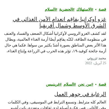
قصة
الاستهلاك
الحضرية
السلام
غزو أوكرانيا يفاقِم انعدام الأمن الغذائي في
الشرق الأوسط وشمال أفريقيا
لقد كشف الغزو الروسي لأوكرانيا أشكال الضعف والفساد والعنف
في منظومة الطاقة، لكنّه يفاقِم أيضًا أزمة الغذاء العالمية، ويطال
هذا الأثر بعض المناطق بصورة أشدّ بكثير من سواها. فكما هي حال
أزمة جائحة كوفيد-١٩، تؤثر هذه الحرب في الزراعة وإنتاج الغذاء،
وتهدّد الأمن الغذائي مباشرة.
محمد تزروتي
25 أبريل، 2022
قصة
من_نحن
السلام
غرينبيس‎
الرعاية في جوهر العمل
العالم كله مترابط. ونسمع الترابط في الموسيقى، وفي الكلمات
وفي الأغاني. فهي فكرة أصيلة لدى ثقافات متعددة، باتت أشبه