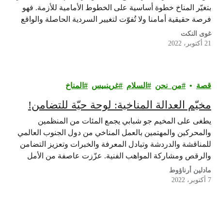
بتغيّر المناخ خطوة أساسية على الخطوط الأمامية للأزمة. فهو
فرصة حقيقية أمامنا ولا تُفوّت لتغيير السردية الحاصلة والواقع
الذي نعيشه.
غوى النكت
21 أكتوبر، 2022
قصة
من_نحن
السلام
غرينبيس‎
المناخ
مخيّم العدالة المناخية: لوحة حيّة للتضامن!
يطغى على المخيم جو شبابي يجمع المئات من المنظمين
والمحركين والمهتمين بالعمل المناخي من دول الجنوب العالمي
للمناقشة والدردشة وتبادل المعرفة والخبرات وتعزيز التضامن
والرقص ومشاركة المواهب الفنية. عزّزت عاصفة من الأمل
والسعادة والحماس إدراك المشاركين والمنظمين على حد سواء
مادلين أرناؤوط
بإمكانية وجود مستقبل أفضل لنا جميعًا.
7 أكتوبر، 2022