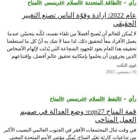
رأي‎
الطاقة_المتجددة
السلام
غرينبيس‎
المناخ
عام 2022: إرادة وقوّة الناس تصنع التغيير
الحقيقي
لا يُمكن للعالم أن يُصبح أفضلاً من تلقاء نفسه، لكّنه يتحسّن عندما
يعمل الأفراد معاً لتحقيق ذلك. لذا مما لا شك به أنّ كل ما استطعنا
تحقيقه هذا العام يعود للجهود الشجاعة التي بُذلت لإلهام الأشخاص
الذين يجرؤون أن يحلموا بإمكانية تحقيق عالمٍ أفضل، وإقتناعهم
الكلّي بأنّها حقيقة في متناول أيدينا.
غوى النكت
16 ديسمبر، 2022
رأي‎
النفط
السلام
غرينبيس‎
المناخ
قمة المناخ cop27: وضع العدالة في صميم
العمل المناخي
في وقت تنال المجتمعات الأفقر في الجنوب العالمي النصيب الأكبر
من تداعيات كارثة تغيّر المناخ، يُمثّل مؤتمر الأمم المتحدة المعني