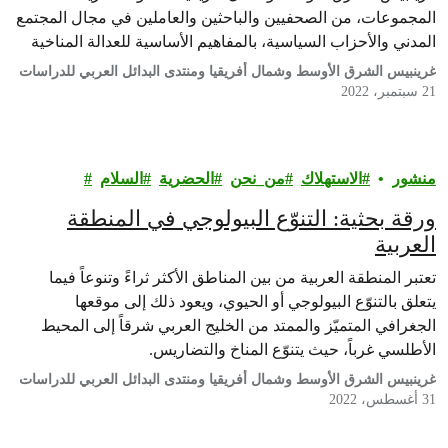
المجموعات، من الصحفيين والباحثين والعاملين في مجال المجتمع
المدني والأحزاب السياسية، بالمفاهيم الأساسية للعدالة المناخية
والاجتماعية، طبيعة العلاقة بينهما، وواقع هذه العلاقة في المنطقة
غرينبيس الشرق الأوسط وشمال أفريقيا ومنتدى البدائل العربي للدراسات
العربية.
21 سبتمبر، 2022
منشور
الاستهلاك
من_نحن
الحضرية
السلام
ورقة بحثية: التنوّع البيولوجي في المنطقة
العربية
تعتبر المنطقة العربية من بين المناطق الأكثر ثراءً وتنوعاً فيما
يتعلق بالتنوّع البيولوجي أو الحيوي، ويعود ذلك إلى موقعها
الجغرافي المتميّز والممتد من الخليج العربي شرقاً إلى المحيط
الأطلسي غرباً، حيث يتنوّع المناخ والتضاريس.
غرينبيس الشرق الأوسط وشمال أفريقيا ومنتدى البدائل العربي للدراسات
31 أغسطس، 2022