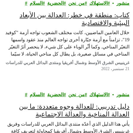
منشور
الاستهلاك
من_نحن
الحضرية
السلام
كتاب: منطقة في خطر: العدالة بين الأبعاد
البيئية والاقتصادية
خلال العامين الماضيين، كانت مختلف الشعوب تواجه أزمة "كوفيد
19"، تزامناً مع أزمة جبّارة أخرى تواجه العالم منذ عقود واسمها
التغيّر المناخي. وكما أثّر الوباء على كل شيء، لا ينحصر أثرُ التغيّر
المناخي في مسائل صغيرة، بل يطال كل مناحي الحياة، لا سيّما
وأن آثار هذه الأزمة على منطقتنا تفوق غيرها من المناطق، بعدما
غرينبيس الشرق الأوسط وشمال أفريقيا ومنتدى البدائل العربي للدراسات
تبيّن…
21 سبتمبر، 2022
منشور
الاستهلاك
من_نحن
الحضرية
السلام
دليل تدريبي: للعدالة وجوه متعددة: ما بين
العدالة المناخية والعدالة الاجتماعية
يأتي هذا الدليل الذي أعدّه منتدى البدائل العربي للدراسات وفريق
غرينبيس الشرق الأوسط وشمال أفريقيا كمحاولة لتعريف كافة