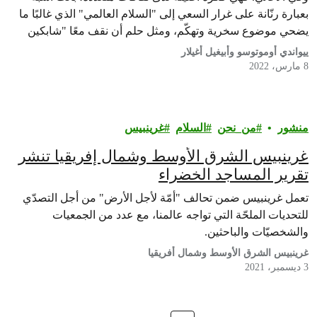
بعبارة رنّانة على غرار السعي إلى "السلام العالمي" الذي غالبًا ما
يضحي موضوع سخرية وتهكّم، ومثل حلم أن نقف معًا "شابكين
الأيادي مثل الأصدقاء.
ييواندي أوموتوسو وأبيغيل أغيلار
8 مارس، 2022
منشور
من_نحن
السلام
غرينبيس‎
غرينبيس الشرق الأوسط وشمال إفريقيا تنشر
تقرير المساجد الخضراء
تعمل غرينبيس ضمن تحالف "أمّة لأجل الأرض" من أجل التصدّي
للتحديات الملحّة التي تواجه عالمنا، مع عدد من الجمعيات
والشخصيّات والباحثين.
غرينبيس الشرق الأوسط وشمال أفريقيا
3 ديسمبر، 2021