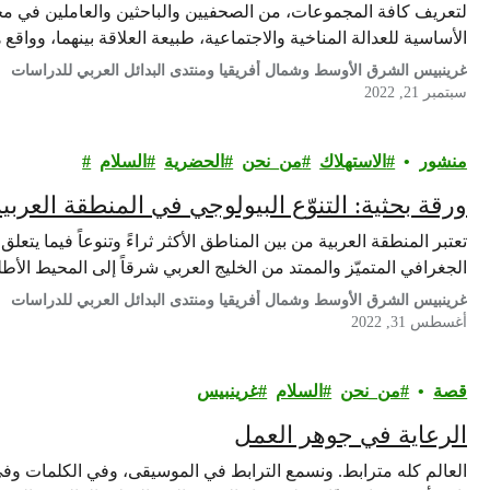
لتعريف كافة المجموعات، من الصحفيين والباحثين والعاملين في مجا
الأساسية للعدالة المناخية والاجتماعية، طبيعة العلاقة بينهما، وواقع 
غرينبيس الشرق الأوسط وشمال أفريقيا ومنتدى البدائل العربي للدراسات
سبتمبر 21, 2022
منشور
الاستهلاك
من_نحن
الحضرية
السلام
ورقة بحثية: التنوّع البيولوجي في المنطقة العربية
تعتبر المنطقة العربية من بين المناطق الأكثر ثراءً وتنوعاً فيما يتعلق
الجغرافي المتميّز والممتد من الخليج العربي شرقاً إلى المحيط الأطل
غرينبيس الشرق الأوسط وشمال أفريقيا ومنتدى البدائل العربي للدراسات
أغسطس 31, 2022
قصة
من_نحن
السلام
غرينبيس‎
الرعاية في جوهر العمل
العالم كله مترابط. ونسمع الترابط في الموسيقى، وفي الكلمات وفي