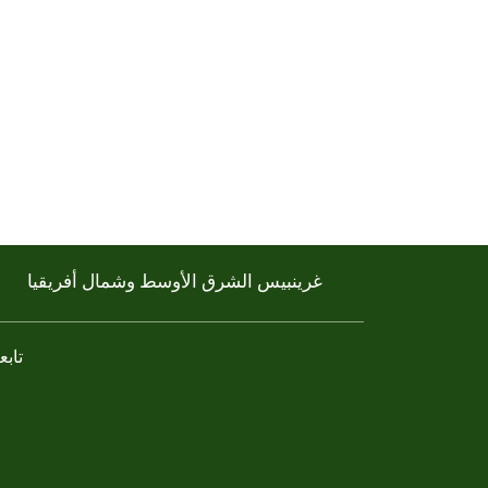
غرينبيس الشرق الأوسط وشمال أفريقيا
تابعن
ky
atsapp
linkedin
tiktok
youtube
instagram
twitter
facebook