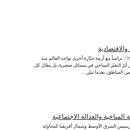
 والاقتصادية
خلال العامين الماضيين، كانت مختلف الشعوب تواجه أزمة "كوفيد 19"، تزامناً مع أزمة جبّارة أخرى تواجه العالم منذ
ر أثرُ التغيّر المناخي في مسائل صغيرة، بل يطال كل
 من المناطق، بعدما تبيّن…
 المناخية والعدالة الاجتماعية
 غرينبيس الشرق الأوسط وشمال أفريقيا كمحاولة