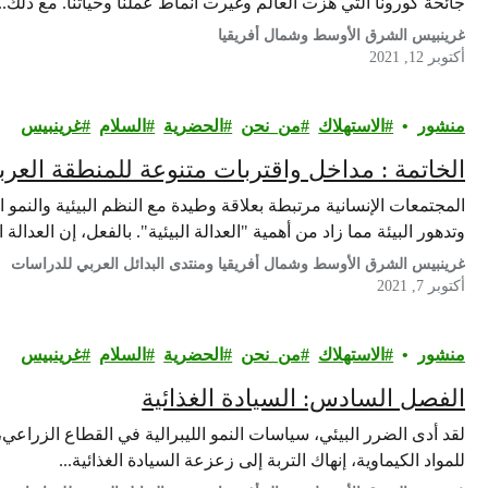
جائحة كورونا التي هزت العالم وغيرت أنماط عملنا وحياتنا. مع ذلك...
غرينبيس الشرق الأوسط وشمال أفريقيا
أكتوبر 12, 2021
منشور
الاستهلاك
من_نحن
الحضرية
السلام
غرينبيس‎
الخاتمة : مداخل واقتربات متنوعة للمنطقة العرب
المجتمعات الإنسانية مرتبطة بعلاقة وطيدة مع النظم البيئية والنمو
وتدهور البيئة مما زاد من أهمية "العدالة البيئية". بالفعل، إن العدالة 
غرينبيس الشرق الأوسط وشمال أفريقيا ومنتدى البدائل العربي للدراسات
أكتوبر 7, 2021
منشور
الاستهلاك
من_نحن
الحضرية
السلام
غرينبيس‎
الفصل السادس: السيادة الغذائية
لقد أدى الضرر البيئي، سياسات النمو الليبرالية في القطاع الزراعي، ا
للمواد الكيماوية، إنهاك التربة إلى زعزعة السيادة الغذائية...