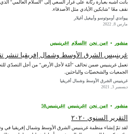
باتت أشبه بعبارة رنّانة على غرار السعي إلى "السلام العالمي" الذ
نقف معًا "شابكين الأيادي مثل الأصدقاء.
ييواندي أوموتوسو وأبيغيل أغيلار
مارس 8, 2022
منشور
من_نحن
السلام
غرينبيس‎
غرينبيس الشرق الأوسط وشمال إفريقيا تنشر تق
تعمل غرينبيس ضمن تحالف "أمّة لأجل الأرض" من أجل التصدّي للتحدي
الجمعيات والشخصيّات والباحثين.
غرينبيس الشرق الأوسط وشمال أفريقيا
ديسمبر 3, 2021
منشور
من_نحن
غرينبيس‎
غرينبيس50
التقرير السنوي ٢٠٢٠
لقد تمّ إنشاء منظمة غرينبيس الشرق الأوسط وشمال إفريقيا في 